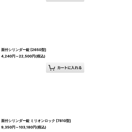
面付シリンダー錠
[
2650型
]
4,240
円
～22,500
円
(税込)
面付シリンダー錠 ミリオンロック
[
7810型
]
9,350
円
～103,180
円
(税込)