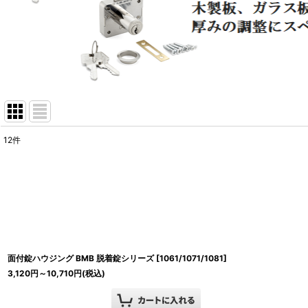
12
件
表示数
:
並び順
:
面付錠ハウジング BMB 脱着錠シリーズ
[
1061/1071/1081
]
3,120
円
～10,710
円
(税込)