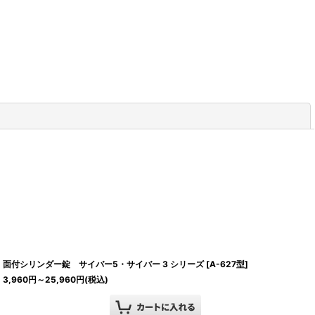
閉じる
面付シリンダー錠 サイバー5・サイバー 3 シリーズ
[
A-627型
]
3,960
円
～25,960
円
(税込)