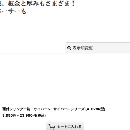
表示順変更
絞り込む
面付シリンダー錠 サイバー5・サイバー3 シリーズ
[
A-628R型
]
3,850
円
～23,980
円
(税込)