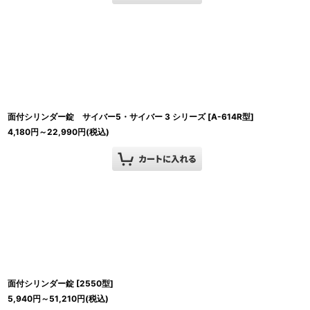
面付シリンダー錠 サイバー5・サイバー 3 シリーズ
[
A-614R型
]
4,180
円
～22,990
円
(税込)
面付シリンダー錠
[
2550型
]
5,940
円
～51,210
円
(税込)