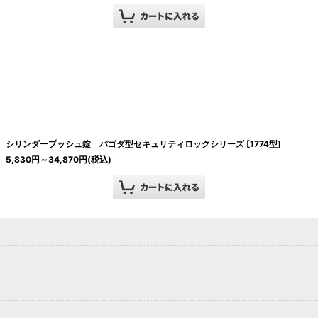
シリンダープッシュ錠 パゴダ型セキュリティロックシリーズ
[
1774型
]
5,830
円
～34,870
円
(税込)