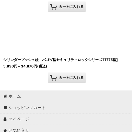
シリンダープッシュ錠 パゴダ型セキュリティロックシリーズ
[
1775型
]
5,830
円
～34,870
円
(税込)
ホーム
ショッピングカート
マイページ
お気に入り