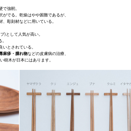
硬で強靭。
沢がでる。乾燥はやや困難であるが、
材、彫刻材などに用いている。
プ)として人気が高い。
る。
良いとされている。
蕁麻疹・腫れ物
などの皮膚病の治療、
たい樹木が日本にはあります。