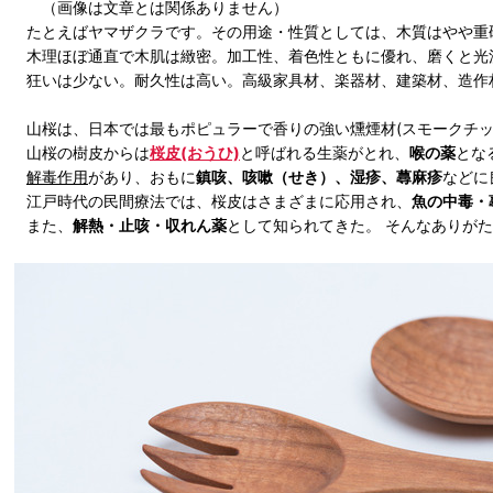
（画像は文章とは関係ありません）
たとえばヤマザクラです。その用途・性質としては、木質はやや重
木理ほぼ通直で木肌は緻密。加工性、着色性ともに優れ、磨くと光
狂いは少ない。耐久性は高い。高級家具材、楽器材、建築材、造作
山桜は、日本では最もポピュラーで香りの強い燻煙材(スモークチッ
山桜の樹皮からは
桜皮(おうひ)
と呼ばれる生薬がとれ、
喉の薬
とな
解毒作用
があり、おもに
鎮咳、咳嗽（せき）、湿疹、蕁麻疹
などに
江戸時代の民間療法では、桜皮はさまざまに応用され、
魚の中毒・
また、
解熱・止咳・収れん薬
として知られてきた。 そんなありが