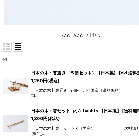
ひとつひとつ手作り
6
件
表示数
:
日本の木：箸置き（５個セット）【日本製】
[
oki 送
1,250
円
(税込)
並び順
:
【日本の木】箸置き(５個セット)国産（送料無料）
期…
日本の木：箸セット（小）hashi s 【日本製】
[
送料無
1,800
円
(税込)
【日本の木】箸セット(小)《国産》 （送料無料） 
切にし…