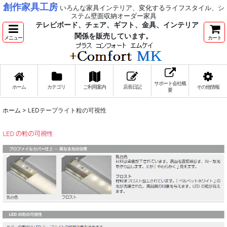
創作家具工房
いろんな家具インテリア、変化するライフスタイル、シ
ステム壁面収納オーダー家具
テレビボード、チェア、ギフト、金具、インテリア
関係を販売しています。
メニュー
カート
サポート会社概
ホーム
カテゴリ
ご利用案内
店長日記
その他情報
要
ホーム
>
LEDテープライト粒の可視性