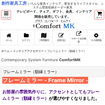
創作家具工房
いろんな家具インテリア、変化するライフスタイル、シ
ステム壁面収納オーダー家具
テレビボード、チェア、ギフト、金具、インテリア
関係を販売しています。
メニュー
カート
サポート会社概
ホーム
カテゴリ
ご利用案内
店長日記
その他情報
要
ホーム
>
インテリアアクセサリー
>
フレームミラー（額縁ミラー）
Contemporary System Furniture
ComfortMK
フレームミラー（額縁ミラー）
フレームミラー - Frame Mirror -
お部屋の雰囲気作りに、アクセントとしてもフレー
ムミラー（額縁ミラー）
が選びやすくなりました。