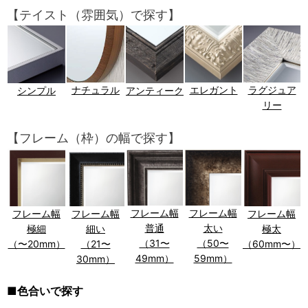
【テイスト（雰囲気）で探す】
エレガント
ラグジュア
ナチュラル
シンプル
アンティーク
リー
【フレーム（枠）の幅で探す】
フレーム幅
フレーム幅
フレーム幅
フレーム幅
フレーム幅
普通
太い
極細
細い
極太
（31〜
（50〜
（〜20mm）
（21〜
（60mm〜）
49mm）
59mm）
30mm）
■色合いで探す