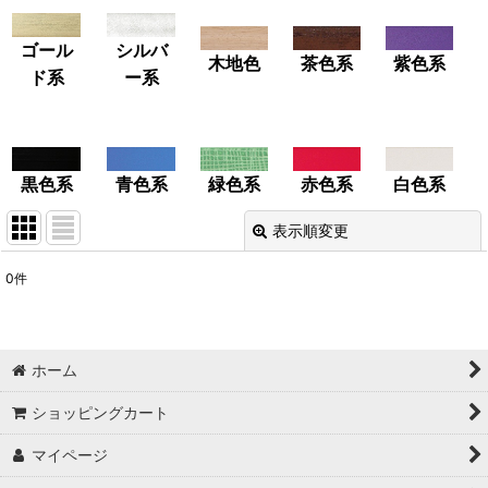
ゴール
シルバ
木地色
茶色系
紫色系
ド系
ー系
緑色系
赤色系
白色系
黒色系
青色系
表示順変更
閉じる
0
件
表示数
:
並び順
:
ホーム
絞り込む
ショッピングカート
マイページ