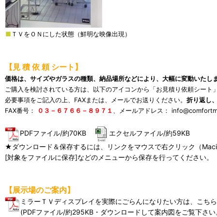
■
ＴＶをＯＮにした状態（鮮明な映像出現）
【見 積 依 頼 シート】
価格は、サイズやガラスの種類、納品場所などにより、大幅に変動いたし
ご購入を検討されている方は、以下のアイコンから「お見積り依頼シート
必要事項をご記入の上、FAXまたは、メールでお送りください。
折り返し
FAX番号：
０３－６７６６－８９７１
、メールアドレス：
info@comfort
PDFファイル/約70KB
エクセルファイル/約59KB
★ダウンロード＆保存するには、リンクをマウスで右クリック（Macin
[対象をファイルに保存]などのメニューから保存を行ってください。
【展示場のご案内】
ミラーＴＶディスプレイを実際にごらんになりたい方は、こちら
(PDFファイル/約295KB・ダウンロードして案内図をご覧下さい