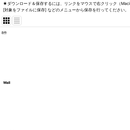
★ダウンロード＆保存するには、リンクをマウスで右クリック（Macin
[対象をファイルに保存] などのメニューから保存を行ってください。
8
件
サブカテゴリ
:
表示数
:
並び順
:
Wall