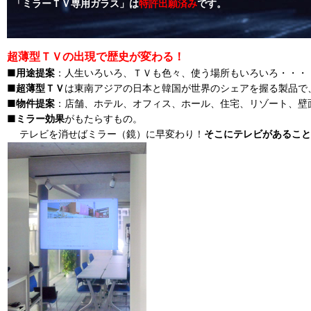
「ミラーＴＶ専用ガラス」は
特許出願済み
です。
超薄型ＴＶの出現で歴史が変わる！
■
用途提案
：人生いろいろ、ＴＶも色々、使う場所もいろいろ・・・
■
超薄型ＴＶ
は東南アジアの日本と韓国が世界のシェアを握る製品で
■
物件提案
：店舗、ホテル、オフィス、ホール、住宅、リゾート、壁
■
ミラー効果
がもたらすもの。
テレビを消せばミラー（鏡）に早変わり！
そこにテレビがあること