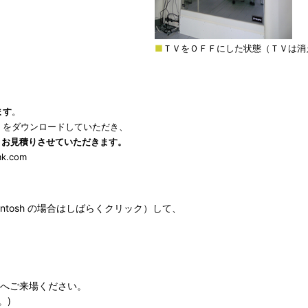
■
ＴＶをＯＦＦにした状態（ＴＶは消
ます
。
」をダウンロードしていただき、
、お見積りさせていただきます。
mk.com
tosh の場合はしばらくクリック）して、
へご来場ください。
。)