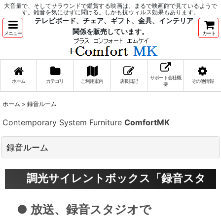
大音量で、そしてサラウンドで鑑賞する映画は、まるで映画館で見ているようで
す。雑音を気にせずに聞ける。しかも抗ウィルス効果もあります。
テレビボード、チェア、ギフト、金具、インテリア
関係を販売しています。
メニュー
カート
サポート会社概
ホーム
カテゴリ
ご利用案内
店長日記
その他情報
要
ホーム
>
録音ルーム
Contemporary System Furniture
ComfortMK
録音ルーム
調光サイレントボックス「録音スタ
ジオタイプ」
● 放送、録音スタジオで