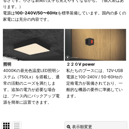
るさです。小さな新聞の文字も見えやすくなるかも。（個人差はあ
ります。）
電源は
100-240V/50〜60Hz
を標準装備しています。国内の多くの
家電には充分の内容です。
照明
２２０V power
4000Kの昼光色温度LED照明シ
私たちのブースには、12V-USB
ステム（750Lx）を搭載し、通
電源と100-240V / 50-60Hzの
常の活動のニーズを満たしま
定格電力が装備されており、一
す。追加の電力が必要な場合
般的な機器の要件に準拠してい
は、ブース内にバックアップ電
ます。
源を簡単に設置できます。
表示順変更
閉じる