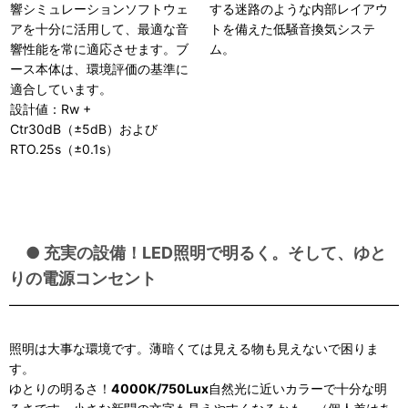
響シミュレーションソフトウェ
する迷路のような内部レイアウ
アを十分に活用して、最適な音
トを備えた低騒音換気システ
響性能を常に適応させます。ブ
ム。
ース本体は、環境評価の基準に
適合しています。
設計値：Rw +
Ctr30dB（±5dB）および
RTO.25s（±0.1s）
● 充実の設備！LED照明で明るく。そして、ゆと
りの電源コンセント
照明は大事な環境です。薄暗くては見える物も見えないで困りま
す。
ゆとりの明るさ！
4000K/750Lux
自然光に近いカラーで十分な明