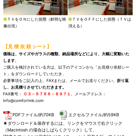
■
ＴＶをＯＮにした状態（鮮明な映
■
ＴＶをＯＦＦにした状態（ＴＶは
像出現）
消える）
【見 積 依 頼 シート】
価格は、サイズやガラスの種類、納品場所などにより、大幅に変動いた
します
。
ご購入を検討されている方は、以下のアイコンから「お見積り依頼シー
ト」をダウンロードしていただき、
必要事項をご記入の上、FAXまたは、メールでお送りください。
折り返
し、お見積りさせていただきます。
FAX番号：
０３－６７６６－８９７１
、メールアドレス：
info@comfortmk.com
PDFファイル/約70KB
エクセルファイル/約59KB
★ダウンロード＆保存するには、リンクをマウスで右クリック
（Macintosh の場合はしばらくクリック）して、