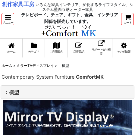
創作家具工房
いろんな家具インテリア、変化するライフスタイル、シ
ステム壁面収納オーダー家具
テレビボード、チェア、ギフト、金具、インテリア
関係を販売しています。
メニュー
カート
サポート会社概
ホーム
カテゴリ
ご利用案内
店長日記
その他情報
要
ホーム
>
ミラーTVディスプレイ
>
：横型
Contemporary System Furniture
ComfortMK
：横型