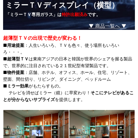
ミラーＴＶディスプレイ（横型）
「ミラーＴＶ専用ガラス」は
特許出願済み
です。
▼ 商品一覧へ ▼
超薄型ＴＶの出現で歴史が変わる！
■
用途提案
：人生いろいろ、ＴＶも色々、使う場所もいろい
ろ・・・。
■
超薄型ＴＶ
は東南アジアの日本と韓国が世界のシェアを握る製品
で、世界的に注目されている２１世紀型有望製品です。
■
物件提案
：店舗、ホテル、オフィス、ホール、住宅、リゾート、
壁面、間仕切り、リビング、ダイニング、ベッドルーム
■
ミラー効果
がもたらすもの。
テレビを消せばミラー（鏡）に早変わり！
そこにテレビがあるこ
とが分からないサプライズ
を提供します。