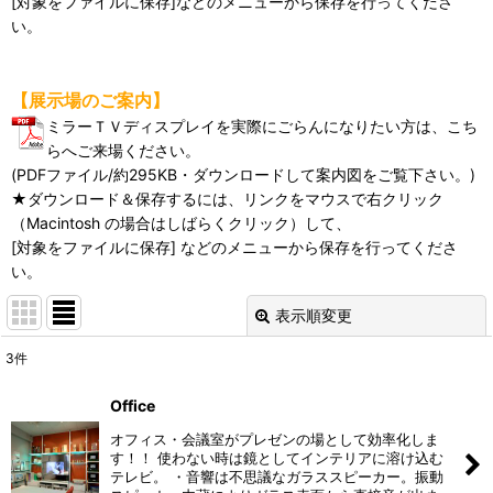
[対象をファイルに保存]などのメニューから保存を行ってくださ
い。
【展示場のご案内】
ミラーＴＶディスプレイを実際にごらんになりたい方は、こち
らへご来場ください。
(PDFファイル/約295KB・ダウンロードして案内図をご覧下さい。)
★ダウンロード＆保存するには、リンクをマウスで右クリック
（Macintosh の場合はしばらくクリック）して、
[対象をファイルに保存] などのメニューから保存を行ってくださ
い。
表示順変更
閉じる
3
件
表示数
:
Office
並び順
:
オフィス・会議室がプレゼンの場として効率化しま
す！！ 使わない時は鏡としてインテリアに溶け込む
テレビ。 ・音響は不思議なガラススピーカー。振動