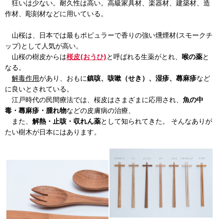
狂いは少ない。耐久性は高い。高級家具材、楽器材、建築材、造
作材、彫刻材などに用いている。
山桜は、日本では最もポピュラーで香りの強い燻煙材(スモークチ
ップ)として人気が高い。
山桜の樹皮からは
桜皮(おうひ)
と呼ばれる生薬がとれ、
喉の薬
と
なる。
解毒作用
があり、おもに
鎮咳、咳嗽（せき）、湿疹、蕁麻疹
など
に良いとされている。
江戸時代の民間療法では、桜皮はさまざまに応用され、
魚の中
毒・蕁麻疹・腫れ物
などの皮膚病の治療、
また、
解熱・止咳・収れん薬
として知られてきた。 そんなありが
たい樹木が日本にはあります。