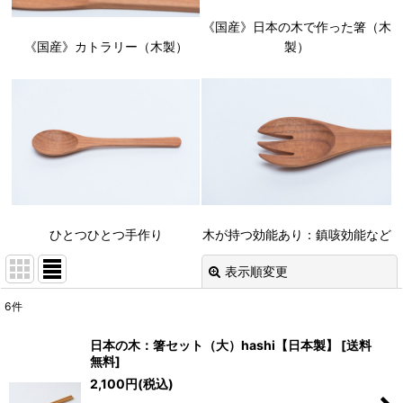
《国産》日本の木で作った箸（木
《国産》カトラリー（木製）
製）
ひとつひとつ手作り
木が持つ効能あり：鎮咳効能など
表示順変更
閉じる
6
件
表示数
:
日本の木：箸セット（大）hashi【日本製】
[
送料
無料
]
並び順
:
2,100
円
(税込)