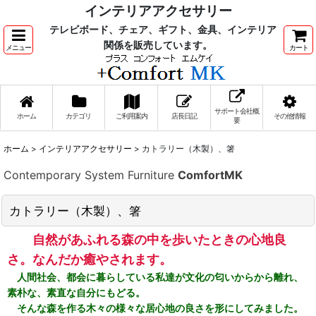
インテリアアクセサリー
テレビボード、チェア、ギフト、金具、インテリア
関係を販売しています。
メニュー
カート
サポート会社概
ホーム
カテゴリ
ご利用案内
店長日記
その他情報
要
ホーム
>
インテリアアクセサリー
>
カトラリー（木製）、箸
Contemporary System Furniture
ComfortMK
カトラリー（木製）、箸
自然があふれる森の中を歩いたときの心地良
さ。なんだか癒やされます。
人間社会、都会に暮らしている私達が文化の匂いからから離れ、
素朴な、素直な自分にもどる。
そんな森を作る木々の様々な居心地の良さを形にしてみました。