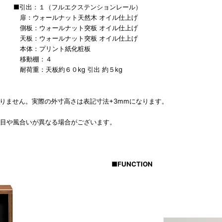
■引出：１（フルエクステンションレール）
扉：ウォールナット天然木 オイル仕上げ
側板：ウォールナット突板 オイル仕上げ
天板：ウォールナット突板 オイル仕上げ
本体：プリント紙化粧板
移動棚：４
耐荷重：天板約６０kg 引出 約５kg
ん。実際の外寸高さは表記寸法+3mmになります。
や風合いが異なる場合がございます。
■
FUNCTION