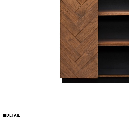
■
DETAIL