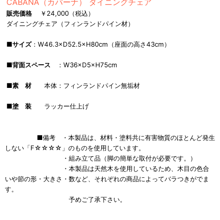
CABANA（カバーナ） ダイニングチェア
販売価格
￥24,000（税込）
ダイニングチェア（フィンランドパイン材）
■
サイズ
：W46.3×D52.5×H80cm（座面の高さ43cm）
■
背面スペース
：W36×D5×H75cm
■
素 材
本体：フィンランドパイン無垢材
■
塗 装
ラッカー仕上げ
■備考 ・本製品は、材料・塗料共に有害物質のほとんど発生
しない「F☆☆☆☆」のものを使用しています。
・組み立て品（脚の簡単な取付が必要です。）
・本製品は天然木を使用しているため、木目の色合
いや節の形・大きさ・数など、それぞれの商品によってバラつきがでま
す。
予めご了承下さい。