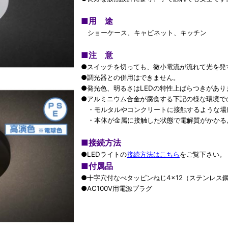
■
用 途
ショーケース、キャビネット、キッチン
■
注 意
●スイッチを切っても、微小電流が流れて光を発
●調光器との併用はできません。
●発光色、明るさはLEDの特性上ばらつきがあり
●アルミニウム合金が腐食する下記の様な環境で
・モルタルやコンクリートに接触するような場
・本体が金属に接触した状態で電解質がかかる
■
接続方法
●LEDライトの
接続方法はこちら
をご覧下さい。
■
付属品
●十字穴付なべタッピンねじ4×12（ステンレス
●AC100V用電源プラグ