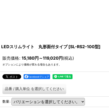
LEDスリムライト 丸形面付タイプ
[
SL-RS2-100型
]
販売価格
:
15,180
円
～119,020
円
(税込)
オプションにより価格が変わる場合もあります。
Facebookでシェア
品番
/
購入単位
を選択してください
数量
: