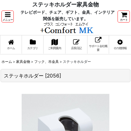
ステッキホルダー家具金物
テレビボード、チェア、ギフト、金具、インテリア
関係を販売しています。
メニュー
カート
サポート会社概
ホーム
カテゴリ
ご利用案内
店長日記
その他情報
要
ホーム
>
家具金物
>
フック、吊金具
>
ステッキホルダー
ステッキホルダー
[
2056
]