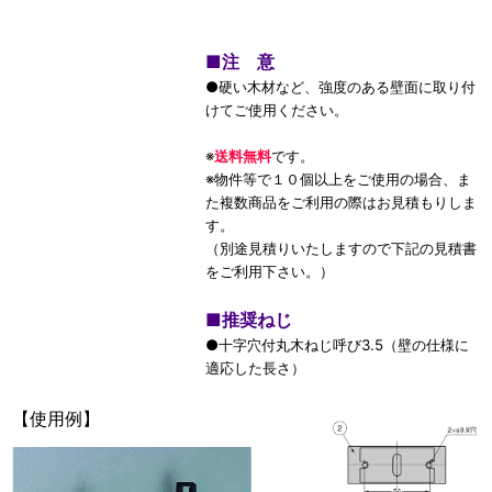
■
注 意
●硬い木材など、強度のある壁面に取り付
けてご使用ください。
※
送料無料
です。
※物件等で１０個以上をご使用の場合、ま
た複数商品をご利用の際はお見積もりしま
す。
（別途見積りいたしますので下記の見積書
をご利用下さい。）
■
推奨ねじ
●十字穴付丸木ねじ呼び3.5（壁の仕様に
適応した長さ）
【使用例】