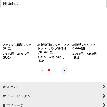
関連商品
ステンレス鋼製フック
樹脂製収納フック ソフ
樹脂製フック
[
HK-
[
HJ型
]
トクロージング機構付
CM40型
]
[
NF-47D型
]
2,640
円
～21,010
円
2,750
円
～7,150
円
(税込)
3,410
円
～13,090
円
(税込)
(税込)
ホーム
ショッピングカート
マイページ