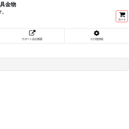
家具金物
す。
カート
サポート会社概要
その他情報