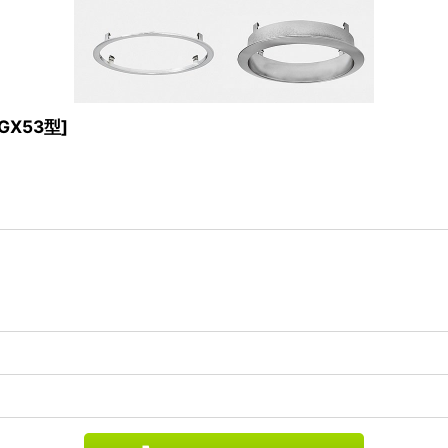
GX53型
]