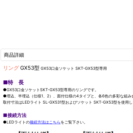
商品詳細
リング
GX53型
GX53口金ソケット SKT-GX53型専用
■
特 長
●GX53口金ソケットSKT-GX53型専用のリングです。
●埋込、半埋込（仕様1、2）、面付仕様の4タイプと、各6色の多彩な組み
取付寸法はLEDライト SL-GX531型およびソケット SKT-GX53型を使
■
接続方法
●LEDライトの
接続方法はこちら
をご覧下さい。