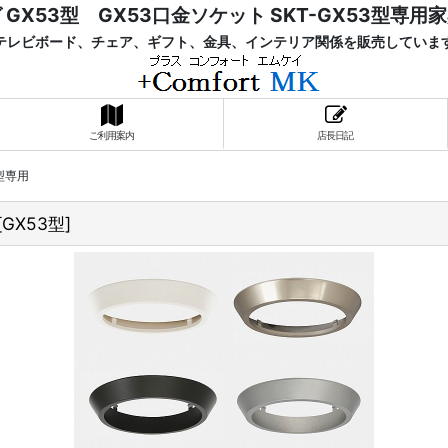
 GX53型 GX53口金ソケット SKT-GX53型専用
レビボード、チェア、ギフト、金具、インテリア関係を販売していま
ご利用案内
店長日記
3型専用
[
GX53型
]