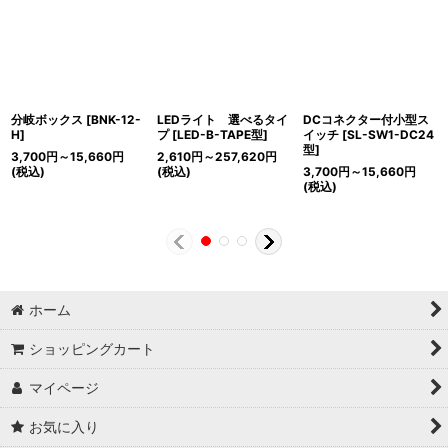
分岐ボックス
[
BNK-12-
LEDライト 選べるタイ
DCコネクター付小型ス
H
]
プ
[
LED-B-TAPE型
]
イッチ
[
SL-SW1-DC24
型
]
3,700
円
～15,660
円
2,610
円
～257,620
円
(税込)
(税込)
3,700
円
～15,660
円
(税込)
ホーム
ショッピングカート
マイページ
お気に入り