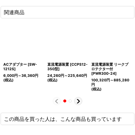
関連商品
ACアダプター
[
SW-
直流電源装置
[
CCPS12-
直流電源装置 リークプ
1212S
]
350型
]
ロテクター付
[
PWR300-24
]
6,000
円
～36,360
円
24,260
円
～225,640
円
(税込)
(税込)
100,320
円
～885,280
円
(税込)
この商品を買った人は、こんな商品も買っています