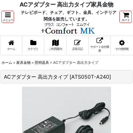
ACアダプター 高出力タイプ家具金物
テレビボード、チェア、ギフト、金具、インテリア
関係を販売しています。
メニュー
カート
サポート会社概
ホーム
カテゴリ
ご利用案内
店長日記
その他情報
要
ホーム
>
家具金物
>
照明器具
>
ACアダプター 高出力タイプ
ACアダプター 高出力タイプ
[
ATS050T-A240
]