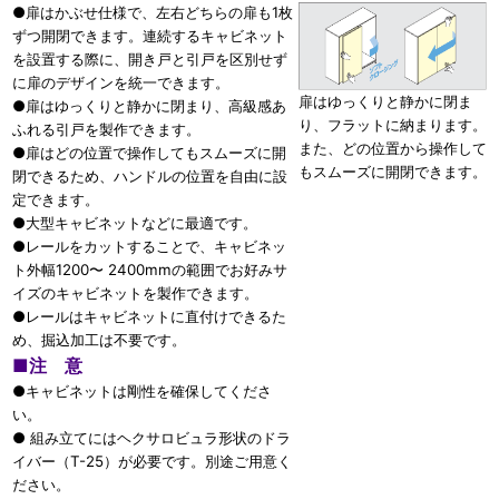
●扉はかぶせ仕様で、左右どちらの扉も1枚
ずつ開閉できます。連続するキャビネット
を設置する際に、開き戸と引戸を区別せず
に扉のデザインを統一できます。
扉はゆっくりと静かに閉ま
●扉はゆっくりと静かに閉まり、高級感あ
り、フラットに納まります。
ふれる引戸を製作できます。
また、どの位置から操作して
●扉はどの位置で操作してもスムーズに開
もスムーズに開閉できます。
閉できるため、ハンドルの位置を自由に設
定できます。
●大型キャビネットなどに最適です。
●レールをカットすることで、キャビネッ
ト外幅1200〜 2400mmの範囲でお好みサ
イズのキャビネットを製作できます。
●レールはキャビネットに直付けできるた
め、掘込加工は不要です。
■
注 意
●キャビネットは剛性を確保してくださ
い。
● 組み立てにはヘクサロビュラ形状のドラ
イバー（T-25）が必要です。別途ご用意く
ださい。