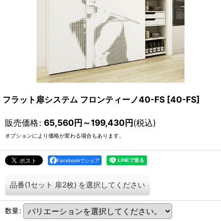
フラット扉システム フロンティーノ40-FS
[
40-FS
]
販売価格
:
65,560
円
～199,430
円
(税込)
オプションにより価格が変わる場合もあります。
Facebookでシェア
品番(1セット 扉2枚)
を選択してください
数量
: