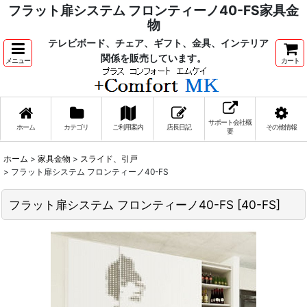
フラット扉システム フロンティーノ40-FS家具金
物
テレビボード、チェア、ギフト、金具、インテリア
関係を販売しています。
メニュー
カート
サポート会社概
ホーム
カテゴリ
ご利用案内
店長日記
その他情報
要
ホーム
>
家具金物
>
スライド、引戸
>
フラット扉システム フロンティーノ40-FS
フラット扉システム フロンティーノ40-FS
[
40-FS
]