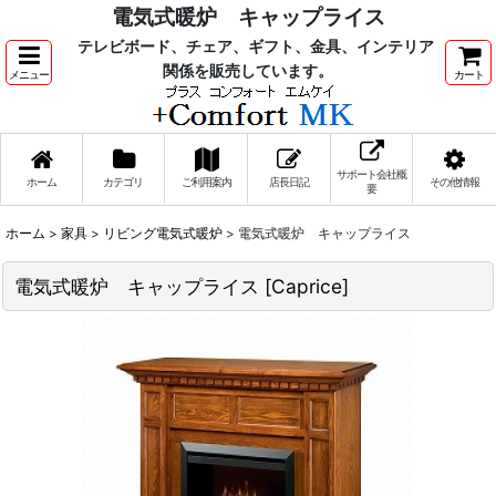
電気式暖炉 キャップライス
テレビボード、チェア、ギフト、金具、インテリア
関係を販売しています。
メニュー
カート
サポート会社概
ホーム
カテゴリ
ご利用案内
店長日記
その他情報
要
ホーム
>
家具
>
リビング電気式暖炉
>
電気式暖炉 キャップライス
電気式暖炉 キャップライス
[
Caprice
]