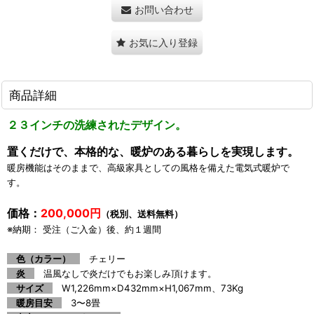
お問い合わせ
お気に入り登録
商品詳細
２３インチの洗練されたデザイン。
置くだけで、本格的な、暖炉のある暮らしを実現します。
暖房機能はそのままで、高級家具としての風格を備えた電気式暖炉で
す。
価格：
200,000円
（税別、送料無料）
※納期： 受注（ご入金）後、約１週間
色（カラー）
チェリー
炎
温風なしで炎だけでもお楽しみ頂けます。
サイズ
W1,226mm×D432mm×H1,067mm、73Kg
暖房目安
3〜8畳