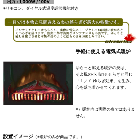
出力：1,000W / 100V
※リモコン、ダイヤル式温度調節機能付き
手軽に使える電気式暖炉
ゆらっと燃える暖炉の炎は、
そよ風の小川のせせらぎと同じ
「１／ｆ ゆらぎ効果」を生み、
心を落ち着かせてくれます。
※）暖炉内は実際の炎ではありま
せん。
設置イメージ
（※暖炉のみが商品です。）