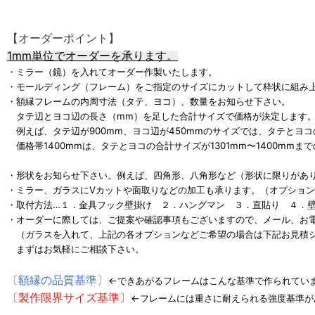
【オーダーポイント】
1mm単位でオーダーを承ります。
・ミラー（鏡）を入れてオーダー作製いたします。
・モールディング（フレーム）をご指定のサイズにカットして枠状に組み
・額縁フレームの内周寸法（タテ、ヨコ）、数量をお知らせ下さい。
タテ辺とヨコ辺の長さ（mm）を足した合計サイズで価格が決定します
例えば、タテ辺が900mm、ヨコ辺が450mmのサイズでは、タテとヨコの
価格帯1400mmは、タテとヨコの合計サイズが1301mm〜1400mmま
・形状をお知らせ下さい。例えば、四角形、八角形など（形状に限りがあ
・ミラー、ガラスにVカットや面取りなどの加工も承ります。（オプショ
・取付方法…１．金具フック壁掛け ２．
ハングマン
３．直貼り ４．壁
・オーダーに際しては、ご提案や確認事項もございますので、メール、お電
（ガラスを入れて、上記の各オプションなどご希望の場合は下記お見積
まずはお気軽にご相談下さい。
〔額縁の品質基準〕
←できあがるフレームはこんな基準で作られてい
〔製作限界サイズ基準〕
←フレームには重さに耐えられる強度基準が