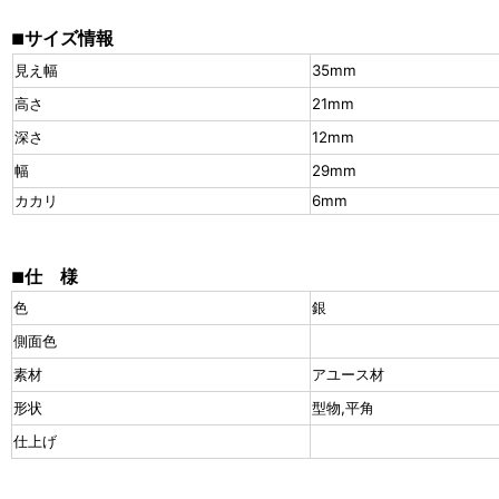
サイズ情報
■
見え幅
35mm
高さ
21mm
深さ
12mm
幅
29mm
カカリ
6mm
仕 様
■
色
銀
側面色
素材
アユース材
形状
型物,平角
仕上げ