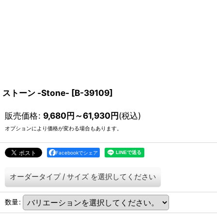
ストーン -Stone-
[
B-39109
]
販売価格
:
9,680
円
～61,930
円
(税込)
オプションにより価格が変わる場合もあります。
Facebookでシェア
オーダータイプ
/
サイズ
を選択してください
数量
: