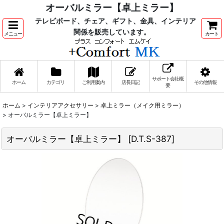
オーバルミラー【卓上ミラー】
テレビボード、チェア、ギフト、金具、インテリア
関係を販売しています。
メニュー
カート
サポート会社概
ホーム
カテゴリ
ご利用案内
店長日記
その他情報
要
ホーム
>
インテリアアクセサリー
>
卓上ミラー（メイク用ミラー）
>
オーバルミラー【卓上ミラー】
オーバルミラー【卓上ミラー】
[
D.T.S-387
]