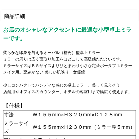
商品詳細
お店のオシャレなアクセントに最適な小型卓上ミラ
ーです。
柔らかな印象を与えるオーバル（楕円）型卓上ミラー
ミラーの周りは広く面取り加工をほどこして高級感ただよいます。
ミラーサイズはＢ５サイズよりひとまわり小さな定番ポータブルミラー
メイク用。歪みがない 美しい肌映り 女優鏡
少しコンパクトでハンディな感じの卓上ミラー。美しく見えそう
店舗用やオフィスのカウンター、ホテルの客室用まで幅広く使えます。
【仕様】
寸法
W１５５mm×H３２０mm×D１２８mm
ミラーサイ
W１５５mm×H２３０mm（ミラー厚５mm）
ズ