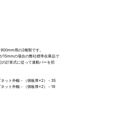
900mm用の2種類です。
が15mmの場合の弊社標準在庫品で
記の計算式に従って連動バーを切
ネット外幅－（側板厚×2）－35
ネット外幅－（側板厚×2）－19