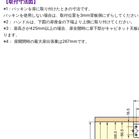
【取付寸法図】
※1：パッキンを扉に取り付けたときの寸法です。
パッキンを使用しない場合は、取付位置を3mm背板側にずらしてください
※2： ハンドルは、下図の扉座金の下端より上側に取り付けてください。
※3： 扉高さが425mm以上の場合、扉全開時に扉下部がキャビネット天板
ります。
※4： 扉開閉時の最大扉出張量は267mmです。