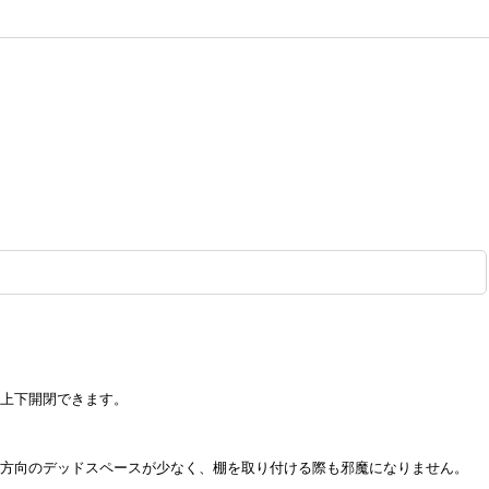
に上下開閉できます。
。
さ方向のデッドスペースが少なく、棚を取り付ける際も邪魔になりません。