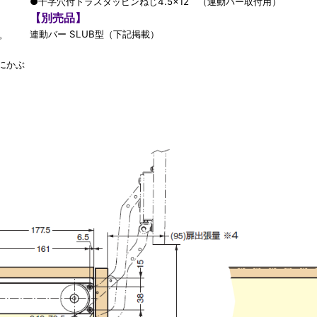
●十字穴付トラスタッピンねじ4.5×12 （連動バー取付用）
【別売品】
連動バー SLUB型（下記掲載）
。
にかぶ