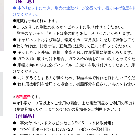
【注 意】
● 本体1セットにつき、別売の連動バーが必要です。横方向の強度を
けてください。
●開閉は手動で行います。
●しっかりした剛性のあるキャビネットに取り付けてください。
剛性のないキャビネットは扉の動きを低下させることがあります。
● キャビネットおよび扉は、指定寸法、直角度に注意して製作して
●取り付けは、指定寸法、直角度に注意して正しく行ってください。
● キャビネット外幅、扉幅、扉高さおよび扉質量に制限があります
● ガラス扉に取り付ける場合、ガラス枠の幅を75mm以上とってく
● 扉幅方向の中央に必ずハンドル（別売）を取り付けてください。
けてください。
● 元に戻ろうとする力が働くため、製品単体で操作を行わないでく
● ねじ用接着剤を使用する場合は、樹脂部分を侵さないものをお使
※
送料無料
です。
※物件等で１０個以上をご使用の場合、また複数商品をご利用の際は
（別途見積りいたしますので下記の見積書をご利用下さい。）
【付属品】
●十字穴付バインドタッピンねじ3.5×15 （本体取付用）
●十字穴付皿タッピンねじ3.5×20 （ダンパー取付用）