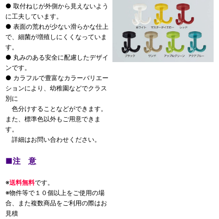
● 取付ねじが外側から見えないよう
に工夫しています。
● 表面の荒れが少ない滑らかな仕上
で、細菌が増殖しにくくなっていま
す。
● 丸みのある安全に配慮したデザイ
ンです。
● カラフルで豊富なカラーバリエー
ションにより、幼稚園などでクラス
別に
色分けすることなどができます。
また、標準色以外もご用意できま
す。
詳細はお問い合わせください。
■
注 意
※
送料無料
です。
※物件等で１０個以上をご使用の場
合、また複数商品をご利用の際はお
見積