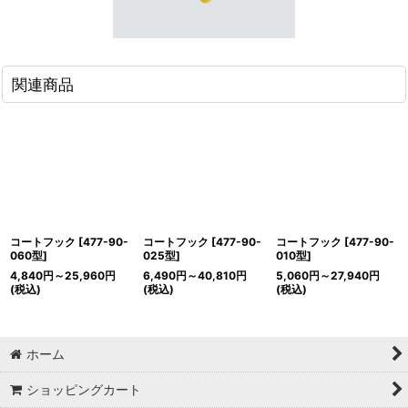
関連商品
コートフック
[
477-90-
コートフック
[
477-90-
コートフック
[
477-90-
060型
]
025型
]
010型
]
4,840
円
～25,960
円
6,490
円
～40,810
円
5,060
円
～27,940
円
(税込)
(税込)
(税込)
ホーム
ショッピングカート