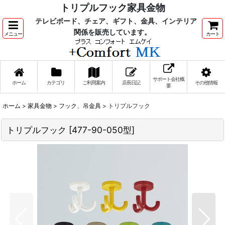
トリプルフック家具金物
テレビボード、チェア、ギフト、金具、インテリア
関係を販売しています。
メニュー
カート
サポート会社概
ホーム
カテゴリ
ご利用案内
店長日記
その他情報
要
ホーム
>
家具金物
>
フック、吊金具
>
トリプルフック
トリプルフック
[
477-90-050型
]