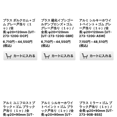
ブラス ダルクロム＋ゴ
ブラス 硫化イブシゴー
アルミ シルキーホワイ
ム グレー戸当り（１
ルデンブロンズ＋ゴム
トペイント＋ゴム グレ
ヶ）/全
グレー戸当り（１ヶ）/
ー戸当り（１ヶ）/全
長:φ20×120mm
[
UT-
全長:φ20×120mm
長:φ20×120mm
[
UT-
273-120G-DCP
]
[
UT-273-120G-GBR
]
273-120G-ASW
]
6,710
円
～44,550
円
6,710
円
～44,550
円
7,150
円
～48,510
円
(税込)
(税込)
(税込)
アルミ ユニフロストブ
アルミ シルキーホワイ
ブラス ミラー＋ゴム ブ
ラック＋ゴム ブラック
トペイント＋ゴム ブラ
ラック戸当り（１ヶ）/
戸当り（１ヶ）/全
ック戸当り（１ヶ）/全
全長:φ20×90mm
[
UT-
長:φ20×90mm
[
UT-
長:φ20×90mm
[
UT-
273-90B-BSS
]