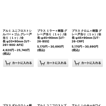
アルミ ユニフロストシ
ブラス ミラー＋樹脂 グ
ブラス クロム＋樹脂 グ
ルバー＋ゴム グレー戸
レー戸当り（１ヶ）/全
レー戸当り（１ヶ）/全
当り（１ヶ）/全
長:φ45×90mm
[
UT-
長:φ45×90mm
[
UT-
長:φ20×90mm
[
UT-
26-BSS
]
26-CRP
]
261-90G-AFS
]
5,170
円
～30,690
円
5,170
円
～30,690
円
4,620
円
～25,740
円
(税込)
(税込)
(税込)
ブラス ダルクロム＋樹
アルミ ユニフロストブ
アルミ シルキーホワイ