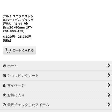
アルミ ユニフロストシ
ルバー＋ゴム ブラック
戸当り（１ヶ）/全
長:φ20×90mm
[
UT-
261-90B-AFS
]
4,620
円
～25,740
円
(税込)
ホーム
ショッピングカート
マイページ
お気に入り
最近チェックしたアイテム