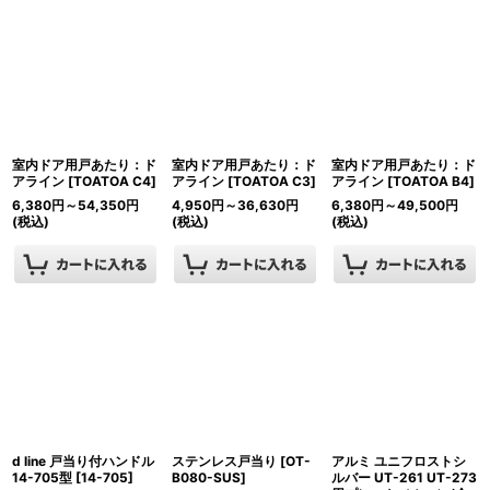
並び順
:
絞り込む
室内ドア用戸あたり：ド
室内ドア用戸あたり：ド
室内ドア用戸あたり：ド
アライン
[
TOATOA C4
]
アライン
[
TOATOA C3
]
アライン
[
TOATOA B4
]
6,380
円
～54,350
円
4,950
円
～36,630
円
6,380
円
～49,500
円
(税込)
(税込)
(税込)
d line 戸当り付ハンドル
ステンレス戸当り
[
OT-
アルミ ユニフロストシ
14-705型
[
14-705
]
B080-SUS
]
ルバー UT-261 UT-273