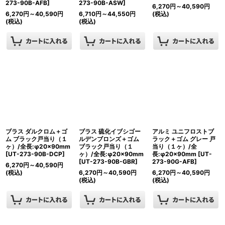
273-90B-AFB
]
273-90B-ASW
]
6,270
円
～40,590
円
6,270
円
～40,590
円
6,710
円
～44,550
円
(税込)
(税込)
(税込)
ブラス ダルクロム＋ゴ
ブラス 硫化イブシゴー
アルミ ユニフロストブ
ム ブラック戸当り（１
ルデンブロンズ＋ゴム
ラック＋ゴム グレー 戸
ヶ）/全長:φ20×90mm
ブラック戸当り（１
当り（１ヶ）/全
[
UT-273-90B-DCP
]
ヶ）/全長:φ20×90mm
長:φ20×90mm
[
UT-
[
UT-273-90B-GBR
]
273-90G-AFB
]
6,270
円
～40,590
円
(税込)
6,270
円
～40,590
円
6,270
円
～40,590
円
(税込)
(税込)