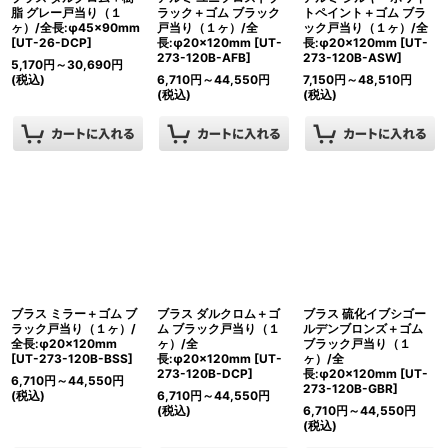
脂 グレー戸当り（１
ラック＋ゴム ブラック
トペイント＋ゴム ブラ
ヶ）/全長:φ45×90mm
戸当り（１ヶ）/全
ック戸当り（１ヶ）/全
[
UT-26-DCP
]
長:φ20×120mm
[
UT-
長:φ20×120mm
[
UT-
273-120B-AFB
]
273-120B-ASW
]
5,170
円
～30,690
円
(税込)
6,710
円
～44,550
円
7,150
円
～48,510
円
(税込)
(税込)
ブラス ミラー＋ゴム ブ
ブラス ダルクロム＋ゴ
ブラス 硫化イブシゴー
ラック戸当り（１ヶ）/
ム ブラック戸当り（１
ルデンブロンズ＋ゴム
全長:φ20×120mm
ヶ）/全
ブラック戸当り（１
[
UT-273-120B-BSS
]
長:φ20×120mm
[
UT-
ヶ）/全
273-120B-DCP
]
長:φ20×120mm
[
UT-
6,710
円
～44,550
円
273-120B-GBR
]
(税込)
6,710
円
～44,550
円
(税込)
6,710
円
～44,550
円
(税込)