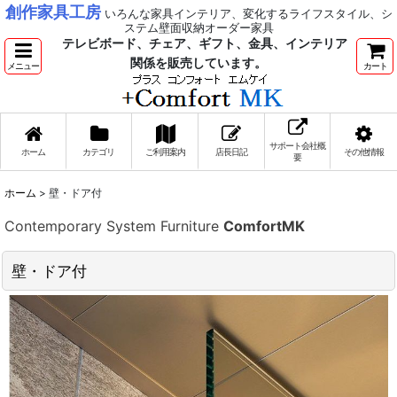
創作家具工房
いろんな家具インテリア、変化するライフスタイル、シ
ステム壁面収納オーダー家具
テレビボード、チェア、ギフト、金具、インテリア
関係を販売しています。
メニュー
カート
サポート会社概
ホーム
カテゴリ
ご利用案内
店長日記
その他情報
要
ホーム
>
壁・ドア付
Contemporary System Furniture
ComfortMK
壁・ドア付