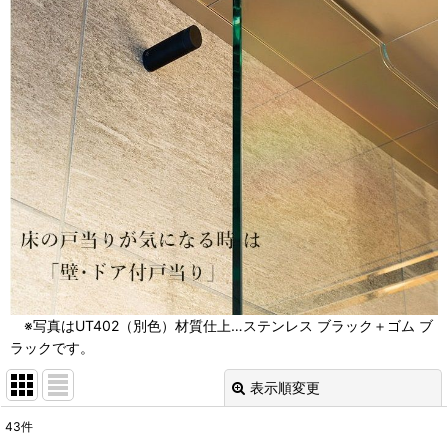
※写真はUT402（別色）材質仕上…ステンレス ブラック＋ゴム ブ
ラックです。
表示順変更
閉じる
43
件
表示数
: