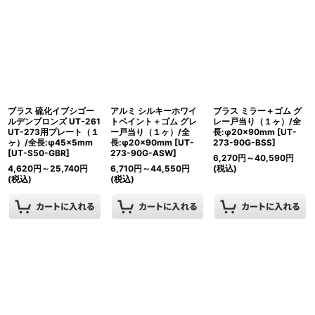
ブラス 硫化イブシゴー
アルミ シルキーホワイ
ブラス ミラー＋ゴム グ
ルデンブロンズ UT-261
トペイント＋ゴム グレ
レー戸当り（１ヶ）/全
UT-273用プレート（１
ー戸当り（１ヶ）/全
長:φ20×90mm
[
UT-
ヶ）/全長:φ45×5mm
長:φ20×90mm
[
UT-
273-90G-BSS
]
[
UT-S50-GBR
]
273-90G-ASW
]
6,270
円
～40,590
円
4,620
円
～25,740
円
6,710
円
～44,550
円
(税込)
(税込)
(税込)