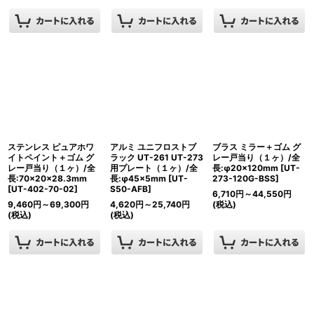
ステンレス ピュアホワ
アルミ ユニフロストブ
ブラス ミラー＋ゴム グ
イトペイント＋ゴム グ
ラック UT-261 UT-273
レー戸当り（１ヶ）/全
レー戸当り（１ヶ）/全
用プレート（１ヶ）/全
長:φ20×120mm
[
UT-
長:70×20×28.3mm
長:φ45×5mm
[
UT-
273-120G-BSS
]
[
UT-402-70-02
]
S50-AFB
]
6,710
円
～44,550
円
9,460
円
～69,300
円
4,620
円
～25,740
円
(税込)
(税込)
(税込)