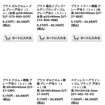
ブラス ダルクロム＋ゴ
ブラス 硫化イブシゴー
ブラス ミラー＋樹脂 グ
ム グレー戸当り（１
ルデンブロンズ＋ゴム
レー戸当り（１ヶ）/全
ヶ）/全長:φ20×90mm
グレー戸当り（１ヶ）/
長:30×90×65mm
[
UT-
[
UT-273-90G-DCP
]
全長:φ20×90mm
[
UT-
27-BSS
]
273-90G-GBR
]
6,270
円
～40,590
円
5,170
円
～30,690
円
(税込)
6,270
円
～40,590
円
(税込)
(税込)
ブラス クロム＋樹脂 グ
ブラス ダルクロム＋樹
ステンレス ヘアライン
レー戸当り（１ヶ）/全
脂 グレー戸当り（１
＋ゴム ブラック 戸当り
長:30×90×65mm
[
UT-
ヶ）/全
（１ヶ）/全
27-CRP
]
長:30×90×65mm
[
UT-
長:70×20×28.3mm
27-DCP
]
[
UT-402-70-01
]
5,170
円
～30,690
円
(税込)
5,170
円
～30,690
円
7,260
円
～49,500
円
(税込)
(税込)