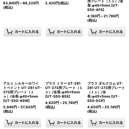
用プレート（１ヶ）/全
63,800
円
～66,220
円
2,420
円
(税込)
長:φ45×5mm
[
UT-
(税込)
S50-AFS
]
4,180
円
～21,780
円
(税込)
アルミ シルキーホワイ
ブラス ミラー UT-261
ブラス ダルクロム UT-
トペイント UT-261 UT-
UT-273用プレート（１
261 UT-273用プレート
273用プレート（１
ヶ）/全長:φ45×5mm
（１ヶ）/全
ヶ）/全長:φ45×5mm
[
UT-S50-BSS
]
長:φ45×5mm
[
UT-
[
UT-S50-ASW
]
S50-DCP
]
4,620
円
～25,740
円
5,940
円
～37,620
円
(税込)
4,620
円
～25,740
円
(税込)
(税込)