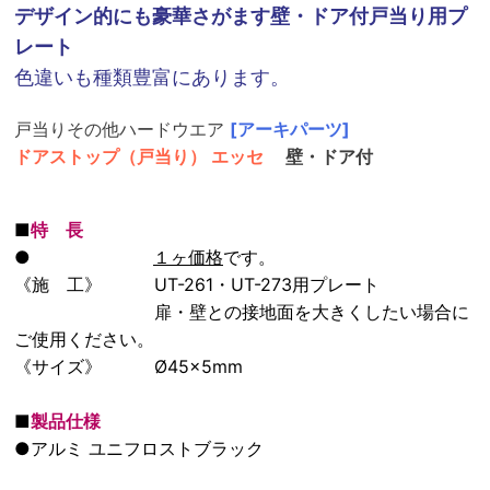
デザイン的にも豪華さがます壁・ドア付戸当り用プ
レート
色違いも種類豊富にあります。
戸当りその他ハードウエア
[アーキパーツ]
ドアストップ（戸当り） エッセ
壁・ドア付
■
特 長
●
１ヶ価格
です。
《施 工》 UT-261・UT-273用プレート
扉・壁との接地面を大きくしたい場合に
ご使用ください。
《サイズ》 Ø45×5mm
■
製品仕様
●アルミ ユニフロストブラック