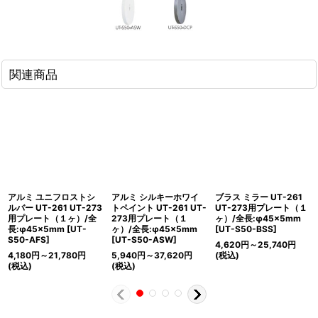
関連商品
アルミ ユニフロストシ
アルミ シルキーホワイ
ブラス ミラー UT-261
ルバー UT-261 UT-273
トペイント UT-261 UT-
UT-273用プレート（１
用プレート（１ヶ）/全
273用プレート（１
ヶ）/全長:φ45×5mm
長:φ45×5mm
[
UT-
ヶ）/全長:φ45×5mm
[
UT-S50-BSS
]
S50-AFS
]
[
UT-S50-ASW
]
4,620
円
～25,740
円
4,180
円
～21,780
円
5,940
円
～37,620
円
(税込)
(税込)
(税込)