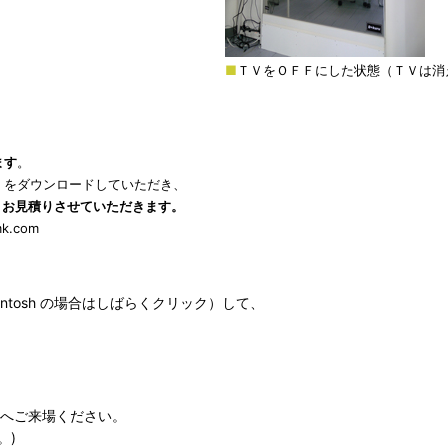
■
ＴＶをＯＦＦにした状態（ＴＶは消
ます
。
」をダウンロードしていただき、
、お見積りさせていただきます。
mk.com
tosh の場合はしばらくクリック）して、
へご来場ください。
。)