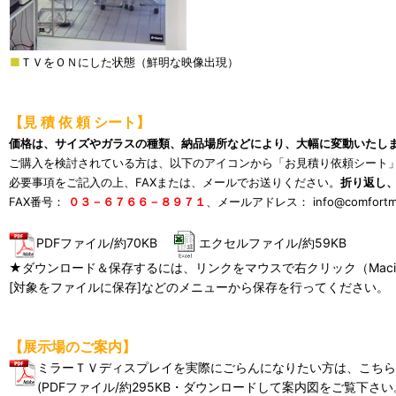
■
ＴＶをＯＮにした状態（鮮明な映像出現）
【見 積 依 頼 シート】
価格は、サイズやガラスの種類、納品場所などにより、大幅に変動いたし
ご購入を検討されている方は、以下のアイコンから「お見積り依頼シート
必要事項をご記入の上、FAXまたは、メールでお送りください。
折り返し
FAX番号：
０３－６７６６－８９７１
、メールアドレス：
info@comfort
PDFファイル/約70KB
エクセルファイル/約59KB
★ダウンロード＆保存するには、リンクをマウスで右クリック（Macin
[対象をファイルに保存]などのメニューから保存を行ってください。
【展示場のご案内】
ミラーＴＶディスプレイを実際にごらんになりたい方は、こちら
(PDFファイル/約295KB・ダウンロードして案内図をご覧下さい