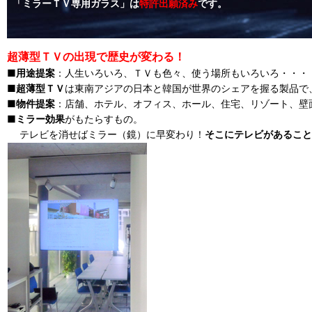
「ミラーＴＶ専用ガラス」は
特許出願済み
です。
超薄型ＴＶの出現で歴史が変わる！
■
用途提案
：人生いろいろ、ＴＶも色々、使う場所もいろいろ・・・
■
超薄型ＴＶ
は東南アジアの日本と韓国が世界のシェアを握る製品で
■
物件提案
：店舗、ホテル、オフィス、ホール、住宅、リゾート、壁
■
ミラー効果
がもたらすもの。
テレビを消せばミラー（鏡）に早変わり！
そこにテレビがあること