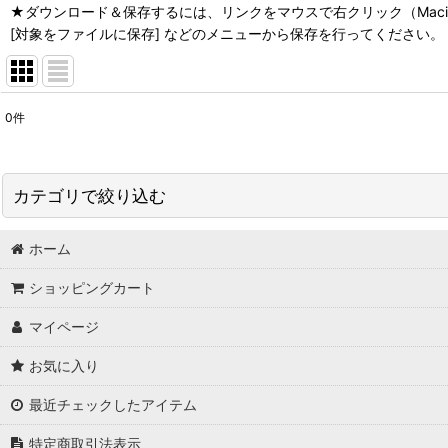
★ダウンロード＆保存するには、リンクをマウスで右クリック（Macin
[対象をファイルに保存] などのメニューから保存を行ってください。
0
件
サブカテゴリ
:
表示数
:
カテゴリで絞り込む
並び順
:
ホーム
ミラーTVディスプレイ (全商品)
ショッピングカート
：縦型
マイページ
：横型
お気に入り
最近チェックしたアイテム
特定商取引法表示