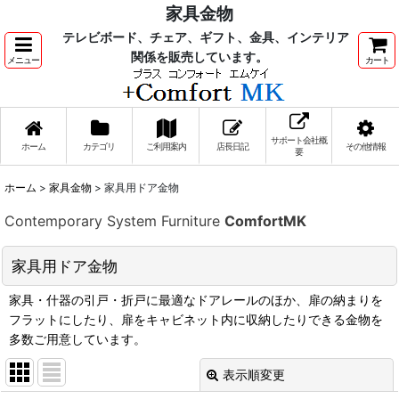
家具金物
テレビボード、チェア、ギフト、金具、インテリア
関係を販売しています。
メニュー
カート
サポート会社概
ホーム
カテゴリ
ご利用案内
店長日記
その他情報
要
ホーム
>
家具金物
>
家具用ドア金物
Contemporary System Furniture
ComfortMK
家具用ドア金物
家具・什器の引戸・折戸に最適なドアレールのほか、扉の納まりを
フラットにしたり、扉をキャビネット内に収納したりできる金物を
多数ご用意しています。
表示順変更
閉じる