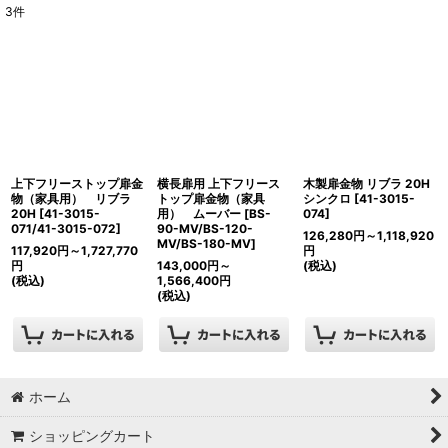
3
件
表示数
:
並び順
:
絞り込む
上下フリーストップ扉金
横長扉用 上下フリース
木製扉金物 リブラ 20H
物（家具用） リブラ
トップ扉金物（家具
シンクロ
[
41-3015-
20H
[
41-3015-
用） ムーバー
[
BS-
074
]
071/41-3015-072
]
90-MV/BS-120-
126,280
円
～1,118,920
MV/BS-180-MV
]
117,920
円
～1,727,770
円
円
143,000
円
～
(税込)
(税込)
1,566,400
円
(税込)
ホーム
ショッピングカート