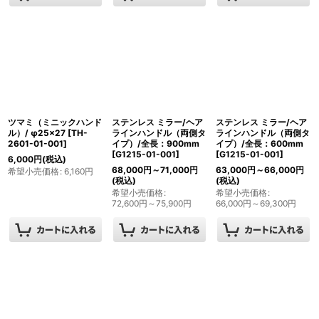
ツマミ（ミニックハンド
ステンレス ミラー/ヘア
ステンレス ミラー/ヘア
ル）/ φ25×27
[
TH-
ラインハンドル（両側タ
ラインハンドル（両側タ
2601-01-001
]
イプ）/全長：900mm
イプ）/全長：600mm
[
G1215-01-001
]
[
G1215-01-001
]
6,000
円
(税込)
68,000
円
～71,000
円
63,000
円
～66,000
円
希望小売価格
:
6,160
円
(税込)
(税込)
希望小売価格
:
希望小売価格
:
72,600
円
～75,900
円
66,000
円
～69,300
円