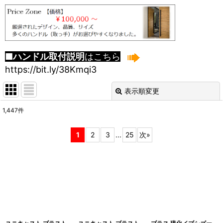
■ハンドル取付説明
はこちら
https://bit.ly/38Kmqi3
表示順変更
閉じる
1,447
件
表示数
:
1
2
3
...
25
次
»
並び順
:
絞り込む