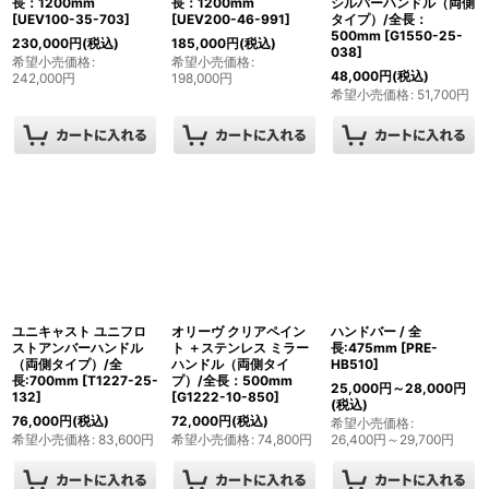
長：1200mm
長：1200mm
シルバーハンドル（両側
[
UEV100-35-703
]
[
UEV200-46-991
]
タイプ）/全長：
500mm
[
G1550-25-
230,000
円
(税込)
185,000
円
(税込)
038
]
希望小売価格
:
希望小売価格
:
48,000
円
(税込)
242,000
円
198,000
円
希望小売価格
:
51,700
円
ユニキャスト ユニフロ
オリーヴ クリアペイン
ハンドバー / 全
ストアンバーハンドル
ト ＋ステンレス ミラー
長:475mm
[
PRE-
（両側タイプ）/全
ハンドル（両側タイ
HB510
]
長:700mm
[
T1227-25-
プ）/全長：500mm
25,000
円
～28,000
円
132
]
[
G1222-10-850
]
(税込)
76,000
円
(税込)
72,000
円
(税込)
希望小売価格
:
希望小売価格
:
83,600
円
希望小売価格
:
74,800
円
26,400
円
～29,700
円