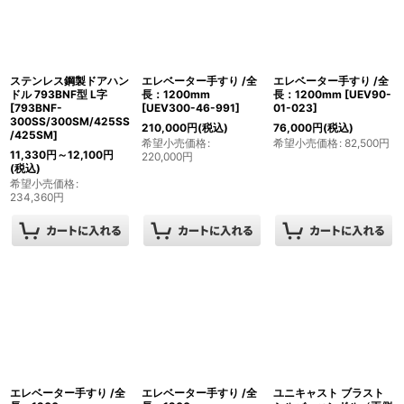
ステンレス鋼製ドアハン
エレベーター手すり /全
エレベーター手すり /全
ドル 793BNF型 L字
長：1200mm
長：1200mm
[
UEV90-
[
793BNF-
[
UEV300-46-991
]
01-023
]
300SS/300SM/425SS
210,000
円
(税込)
76,000
円
(税込)
/425SM
]
希望小売価格
:
希望小売価格
:
82,500
円
11,330
円
～12,100
円
220,000
円
(税込)
希望小売価格
:
234,360
円
エレベーター手すり /全
エレベーター手すり /全
ユニキャスト ブラスト