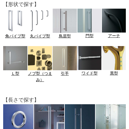
【形状で探す】
門型
アーチ
角パイプ型
丸パイプ型
鳥居型
ワイド型
異型
Ｌ型
ノブ型（つま
引手
み）
【長さで探す】