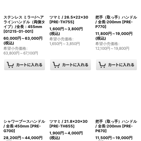
ステンレス ミラー/ヘア
ツマミ / 26.5×22×30
把手（取っ手）ハンドル
ラインハンドル（両側タ
[
PRE-TH755
]
/ 全長:200mm
[
PRE-
イプ）/全長：455mm
P770
]
1,600
円
～3,800
円
[
G1215-01-001
]
(税込)
11,800
円
～19,000
円
60,000
円
～63,000
円
(税込)
希望小売価格
:
(税込)
1,650
円
～3,850
円
希望小売価格
:
希望小売価格
:
12,100
円
～19,800
円
63,800
円
～67,100
円
シャワーブースハンドル
ツマミ / 21.8×20×30
把手（取っ手）ハンドル
/ 全長:450mm
[
PRE-
[
PRE-TH655
]
/ 全長:200mm
[
PRE-
G700
]
P670
]
1,900
円
～4,000
円
28,200
円
～44,000
円
(税込)
11,500
円
～19,000
円