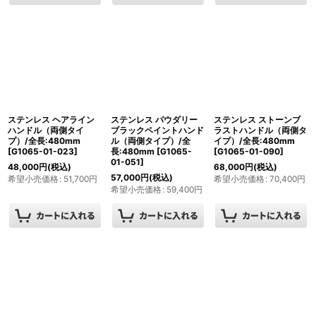
ステンレス ヘアライン
ステンレス パウダリー
ステンレス ストーンブ
ハンドル（両側タイ
ブラックペイントハンド
ラストハンドル（両側タ
プ）/全長:480mm
ル（両側タイプ）/全
イプ）/全長:480mm
[
G1065-01-023
]
長:480mm
[
G1065-
[
G1065-01-090
]
01-051
]
48,000
円
(税込)
68,000
円
(税込)
57,000
円
(税込)
希望小売価格
:
51,700
円
希望小売価格
:
70,400
円
希望小売価格
:
59,400
円