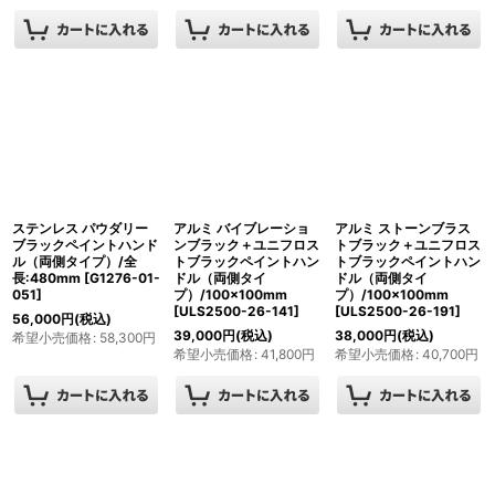
ステンレス パウダリー
アルミ バイブレーショ
アルミ ストーンブラス
ブラックペイントハンド
ンブラック＋ユニフロス
トブラック＋ユニフロス
ル（両側タイプ）/全
トブラックペイントハン
トブラックペイントハン
長:480mm
[
G1276-01-
ドル（両側タイ
ドル（両側タイ
051
]
プ）/100×100mm
プ）/100×100mm
[
ULS2500-26-141
]
[
ULS2500-26-191
]
56,000
円
(税込)
39,000
円
(税込)
38,000
円
(税込)
希望小売価格
:
58,300
円
希望小売価格
:
41,800
円
希望小売価格
:
40,700
円