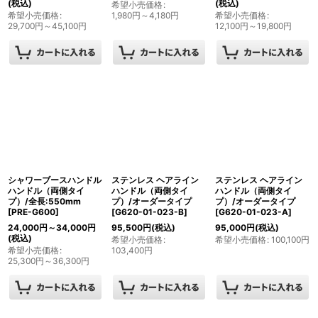
(税込)
(税込)
希望小売価格
:
希望小売価格
:
1,980
円
～4,180
円
希望小売価格
:
29,700
円
～45,100
円
12,100
円
～19,800
円
シャワーブースハンドル
ステンレス ヘアライン
ステンレス ヘアライン
ハンドル（両側タイ
ハンドル（両側タイ
ハンドル（両側タイ
プ）/全長:550mm
プ）/オーダータイプ
プ）/オーダータイプ
[
PRE-G600
]
[
G620-01-023-B
]
[
G620-01-023-A
]
24,000
円
～34,000
円
95,500
円
(税込)
95,000
円
(税込)
(税込)
希望小売価格
:
希望小売価格
:
100,100
円
希望小売価格
:
103,400
円
25,300
円
～36,300
円