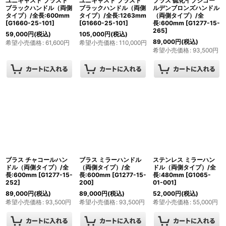
ユニキャスト ブラスト
ユニキャスト ブラスト
ブラス 硫化イブシゴー
ブラックハンドル（両側
ブラックハンドル（両側
ルデンブロンズハンドル
タイプ）/全長:600mm
タイプ）/全長:1263mm
（両側タイプ）/全
[
G1660-25-101
]
[
G1660-25-101
]
長:600mm
[
G1277-15-
265
]
59,000
円
(税込)
105,000
円
(税込)
89,000
円
(税込)
希望小売価格
:
61,600
円
希望小売価格
:
110,000
円
希望小売価格
:
93,500
円
ブラス チャコールハン
ブラス ミラーハンドル
ステンレス ミラーハン
ドル（両側タイプ）/全
（両側タイプ）/全
ドル（両側タイプ）/全
長:600mm
[
G1277-15-
長:600mm
[
G1277-15-
長:480mm
[
G1065-
252
]
200
]
01-001
]
89,000
円
(税込)
89,000
円
(税込)
52,000
円
(税込)
希望小売価格
:
93,500
円
希望小売価格
:
93,500
円
希望小売価格
:
55,000
円