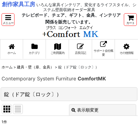
創作家具工房
いろんな家具インテリア、変化するライフスタイル、シ
ステム壁面収納オーダー家具
テレビボード、チェア、ギフト、金具、インテリア
関係を販売しています。
メニュー
カート
サポート会社概
ホーム
カテゴリ
ご利用案内
店長日記
その他情報
要
ホーム
>
建具・壁（扉、金具）
>
錠（ドア錠〔ロック〕）
Contemporary System Furniture
ComfortMK
錠（ドア錠〔ロック〕）
表示順変更
閉じる
1
件
表示数
: