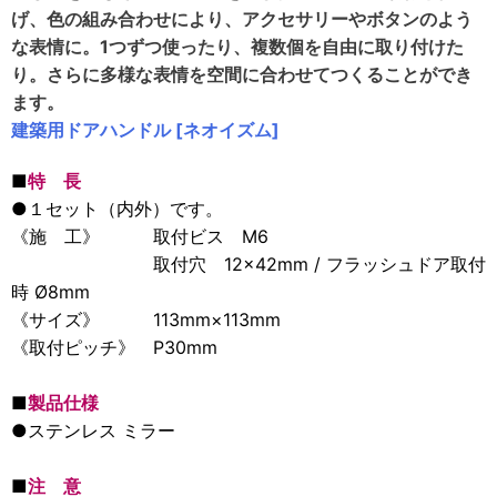
げ、色の組み合わせにより、アクセサリーやボタンのよう
な表情に。1つずつ使ったり、複数個を自由に取り付けた
り。さらに多様な表情を空間に合わせてつくることができ
ます。
建築用ドアハンドル [ネオイズム]
■
特 長
●１セット（内外）です。
《施 工》 取付ビス M6
取付穴 12×42mm / フラッシュドア取付
時 Ø8mm
《サイズ》 113mm×113mm
《取付ピッチ》 P30mm
■
製品仕様
●ステンレス ミラー
■
注 意