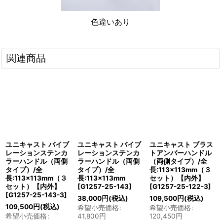
色違いあり
関連商品
ユニキャスト バイブ
ユニキャスト バイブ
ユニキャスト ブラス
レーションステンカ
レーションステンカ
トアンバーハンドル
ラーハンドル（両側
ラーハンドル（両側
（両側タイプ）/全
タイプ）/全
タイプ）/全
長:113×113mm（３
長:113×113mm（３
長:113×113mm
セット）【内外】
セット）【内外】
[
G1257-25-143
]
[
G1257-25-122-3
]
[
G1257-25-143-3
]
38,000
円
(税込)
109,500
円
(税込)
109,500
円
(税込)
希望小売価格
:
希望小売価格
:
希望小売価格
:
41,800
円
120,450
円