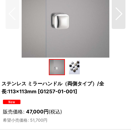
ステンレス ミラーハンドル（両側タイプ）/全
長:113×113mm
[
G1257-01-001
]
販売価格
:
47,000
円
(税込)
希望小売価格
:
51,700
円