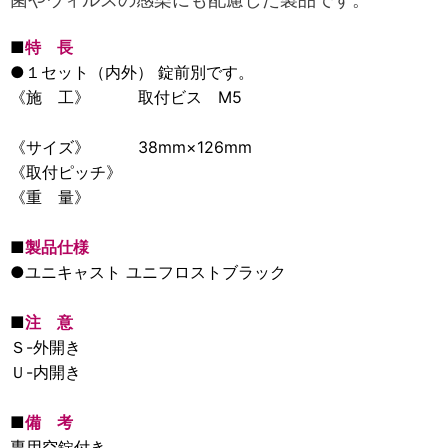
■
特 長
●１セット（内外） 錠前別です。
《施 工》 取付ビス M5
《サイズ》 38mm×126mm
《取付ピッチ》
《重 量》
■
製品仕様
●ユニキャスト ユニフロストブラック
■
注 意
Ｓ-外開き
Ｕ-内開き
■
備 考
専用空錠付き