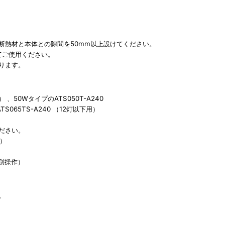
断熱材と本体との隙間を50mm以上設けてください。
てご使用ください。
ります。
 、50WタイプのATS050T-A240
065TS-A240 （12灯以下用）
ださい。
作）
個別操作）
。