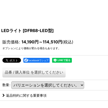
LEDライト
[
DFR68-LED型
]
販売価格
:
14,190
円
～114,510
円
(税込)
オプションにより価格が変わる場合もあります。
Facebookでシェア
品番
/
購入単位
を選択してください
数量
:
返品特約に関する重要事項