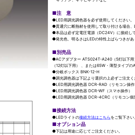
■
注 意
●LED用調光調色器を必ず使用してください。
●貫通穴に断熱材を使用して取り付ける場合、
●本品は必ず定電圧電源（DC24V）に接続し
●発光色、明るさはLEDの特性上ばらつきがあ
■
別売品
●ACアダプター ATS024T-A240（5灯以下用）
（12灯以下用） 、または65W・薄型タイプのATS
●分岐ボックス BNK-12-H
●調光調色器は下記より選択の上必ずご注文く
●LED用調光調色器 DCR-RAD（リモコン操
●LED用調光調色器 DCR-WF（スマホ操作）
●LED用調光調色器 DCR-4CRC（リモコン
■
接続方法
●LEDライトの
接続方法はこちら
をご覧下さい
■
オプション品
●下記は用途に応じてご注文ください。