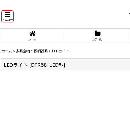
テ
メニュー
ホーム
カテゴリ
ホーム
>
家具金物
>
照明器具
>
LEDライト
LEDライト
[
DFR68-LED型
]