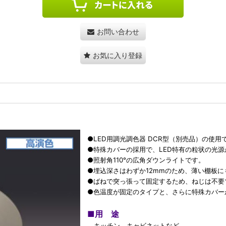
お問い合わせ
お気に入り登録
●LED用調光調色器 DCR型（別売品）の使用で
●特殊カバーの採用で、LED特有の粒状の光
●照射角110°の広角ダウンライトです。
●埋込深さはわずか12mmのため、薄い棚板
●ばねで突っ張って固定するため、ねじは不要
●色温度が固定のタイプと、さらに特殊カバー
■
用 途
キッチン、キャビネットなど