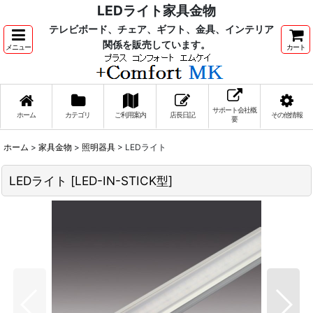
LEDライト家具金物
テレビボード、チェア、ギフト、金具、インテリア
関係を販売しています。
メニュー
カート
サポート会社概
ホーム
カテゴリ
ご利用案内
店長日記
その他情報
要
ホーム
>
家具金物
>
照明器具
>
LEDライト
LEDライト
[
LED-IN-STICK型
]