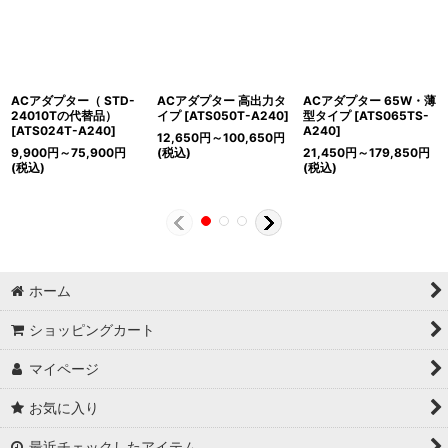
ACアダプター（ STD-
ACアダプター 高出力タ
ACアダプター 65W・薄
24010Tの代替品）
イプ
[
ATS050T-A240
]
型タイプ
[
ATS065TS-
[
ATS024T-A240
]
A240
]
12,650
円
～100,650
円
9,900
円
～75,900
円
(税込)
21,450
円
～179,850
円
(税込)
(税込)
ホーム
ショッピングカート
マイページ
お気に入り
最近チェックしたアイテム