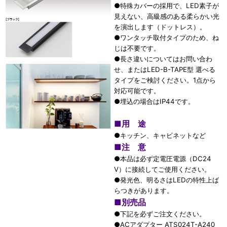
●特殊カバーの採用で、LED素子が
見えない、高級感のある柔らかい光
を演出します（ドットレス）。
●ワンタッチ取付タイプのため、ね
じは不要です。
●長さ違いについてはお問い合わ
せ、またはLED-B-TAPE型 選べる
タイプをご検討ください。1点から
対応可能です。
●埋込の場合はIP44です。
■
用 途
●キッチン、キャビネットなど
■
注 意
●本品は必ず定電圧電源（DC24
V）に接続してご使用ください。
●発光色、明るさはLEDの特性上ば
らつきがあります。
■
別売品
●下記を必ずご注文ください。
●ACアダプター ATS024T-A240