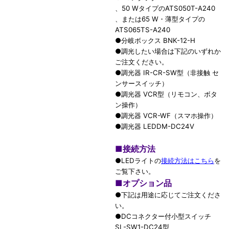
、50 WタイプのATS050T-A240
、または65 W・薄型タイプの
ATS065TS-A240
●分岐ボックス BNK-12-H
●調光したい場合は下記のいずれか
ご注文ください。
●調光器 IR-CR-SW型（非接触 セ
ンサースイッチ）
●調光器 VCR型（リモコン、ボタ
ン操作）
●調光器 VCR-WF（スマホ操作）
●調光器 LEDDM-DC24V
■
接続方法
●LEDライトの
接続方法はこちら
を
ご覧下さい。
■
オプション品
●下記は用途に応じてご注文くださ
い。
●DCコネクター付小型スイッチ
SL-SW1-DC24型