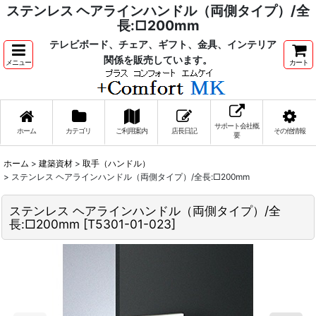
ステンレス ヘアラインハンドル（両側タイプ）/全
長:□200mm
テレビボード、チェア、ギフト、金具、インテリア
関係を販売しています。
メニュー
カート
サポート会社概
ホーム
カテゴリ
ご利用案内
店長日記
その他情報
要
ホーム
>
建築資材
>
取手（ハンドル）
>
ステンレス ヘアラインハンドル（両側タイプ）/全長:□200mm
ステンレス ヘアラインハンドル（両側タイプ）/全
長:□200mm
[
T5301-01-023
]