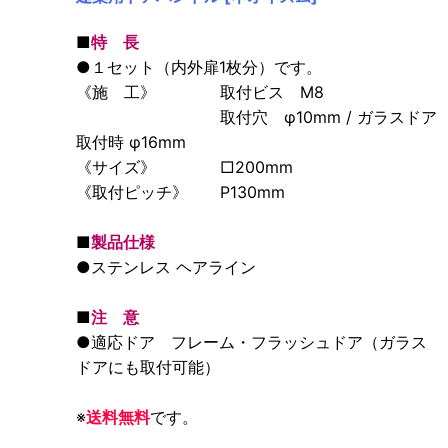
■
特 長
●１セット（内外扉1枚分）です。
《施 工》 取付ビス M8
取付穴 φ10mm / ガラスドア
取付時 φ16mm
《サイズ》 □200mm
《取付ピッチ》 P130mm
■
製品仕様
●ステンレス ヘアライン
■
注 意
●適応ドア フレーム・フラッシュドア（ガラス
ドアにも取付可能）
※
送料無料
です。