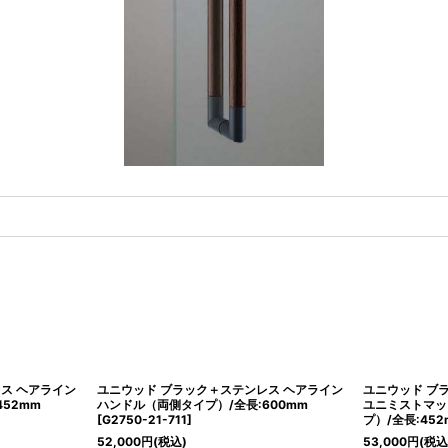
ス ヘアライン
ユニウッド ブラック＋ステンレス ヘアライン
ユニウッド ブ
52mm
ハンドル（両側タイプ）/全長:600mm
ユニミストマッ
[
G2750-21-711
]
プ）/全長:452
52,000
円
(税込)
53,000
円
(税込