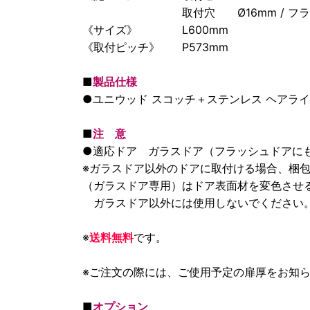
取付穴 Ø16mm / フラッシュ
《サイズ》 L600mm
《取付ピッチ》 P573mm
■
製品仕様
●ユニウッド スコッチ＋ステンレス ヘアラ
■
注 意
●適応ドア ガラスドア（フラッシュドアに
※ガラスドア以外のドアに取付ける場合、梱
（ガラスドア専用）はドア表面材を変色させ
ガラスドア以外には使用しないでください
※
送料無料
です。
※ご注文の際には、ご使用予定の扉厚をお知
■
オプション