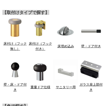
【取付けタイプで探す】
床付け（フック
床付け（フック
床埋め込み
壁・ドア付き
無し）
付き）
壁・床・ドア付
ガラス扉上部付
重量ドア仕様
サニタリー用
き
き