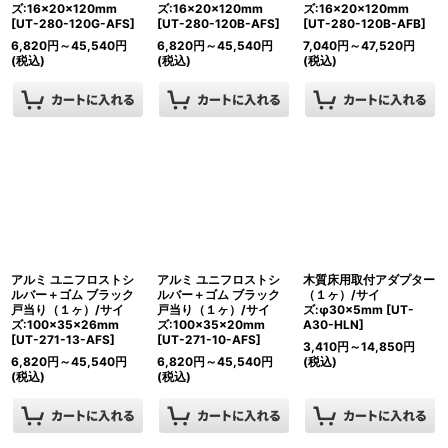
ズ:16×20×120mm
ズ:16×20×120mm
ズ:16×20×120mm
[
UT-280-120G-AFS
]
[
UT-280-120B-AFS
]
[
UT-280-120B-AFB
]
6,820
円
～45,540
円
6,820
円
～45,540
円
7,040
円
～47,520
円
(税込)
(税込)
(税込)
アルミ ユニフロストシ
アルミ ユニフロストシ
木質床用取付アダプター
ルバー＋ゴム ブラック
ルバー＋ゴム ブラック
（１ヶ）/サイ
戸当り（１ヶ）/サイ
戸当り（１ヶ）/サイ
ズ:φ30×5mm
[
UT-
ズ:100×35×26mm
ズ:100×35×20mm
A30-HLN
]
[
UT-271-13-AFS
]
[
UT-271-10-AFS
]
3,410
円
～14,850
円
6,820
円
～45,540
円
6,820
円
～45,540
円
(税込)
(税込)
(税込)