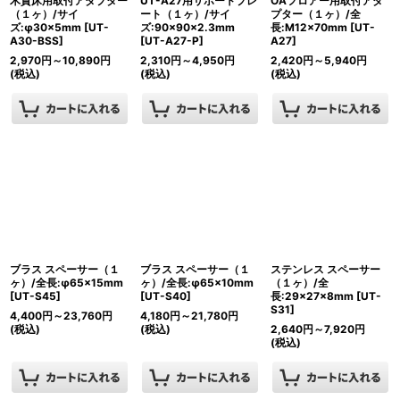
木質床用取付アダプター
UT-A27用サポートプレ
OAフロアー用取付アダ
（１ヶ）/サイ
ート（１ヶ）/サイ
プター（１ヶ）/全
ズ:φ30×5mm
[
UT-
ズ:90×90×2.3mm
長:M12×70mm
[
UT-
A30-BSS
]
[
UT-A27-P
]
A27
]
2,970
円
～10,890
円
2,310
円
～4,950
円
2,420
円
～5,940
円
(税込)
(税込)
(税込)
ブラス スペーサー（１
ブラス スペーサー（１
ステンレス スペーサー
ヶ）/全長:φ65×15mm
ヶ）/全長:φ65×10mm
（１ヶ）/全
[
UT-S45
]
[
UT-S40
]
長:29×27×8mm
[
UT-
S31
]
4,400
円
～23,760
円
4,180
円
～21,780
円
(税込)
(税込)
2,640
円
～7,920
円
(税込)