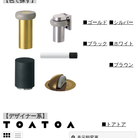
【色で探す】
■ゴールド
■シルバー
■ブラック
■ホワイト
■ブラウン
【デザイナー系】
■トアトア
表示順変更