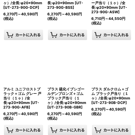
ヶ）/全長:φ20×90mm
長:φ20×90mm
[
UT-
ー戸当り（１ヶ）/全
[
UT-273-90G-DCP
]
273-90G-BSS
]
長:φ20×90mm
[
UT-
273-90G-ASW
]
6,270
円
～40,590
円
6,270
円
～40,590
円
(税込)
(税込)
6,710
円
～44,550
円
(税込)
アルミ ユニフロストブ
ブラス 硫化イブシゴー
ブラス ダルクロム＋ゴ
ラック＋ゴム グレー 戸
ルデンブロンズ＋ゴム
ム ブラック戸当り（１
当り（１ヶ）/全
ブラック戸当り（１
ヶ）/全長:φ20×90mm
長:φ20×90mm
[
UT-
ヶ）/全長:φ20×90mm
[
UT-273-90B-DCP
]
273-90G-AFB
]
[
UT-273-90B-GBR
]
6,270
円
～40,590
円
6,270
円
～40,590
円
6,270
円
～40,590
円
(税込)
(税込)
(税込)