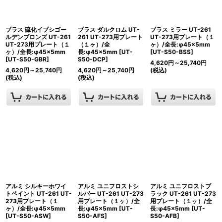
ブラス 硫化イブシゴー
ブラス ダルクロム UT-
ブラス ミラー UT-261
ルデンブロンズ UT-261
261 UT-273用プレート
UT-273用プレート（１
UT-273用プレート（１
（１ヶ）/全
ヶ）/全長:φ45×5mm
ヶ）/全長:φ45×5mm
長:φ45×5mm
[
UT-
[
UT-S50-BSS
]
[
UT-S50-GBR
]
S50-DCP
]
4,620
円
～25,740
円
4,620
円
～25,740
円
4,620
円
～25,740
円
(税込)
(税込)
(税込)
アルミ シルキーホワイ
アルミ ユニフロストシ
アルミ ユニフロストブ
トペイント UT-261 UT-
ルバー UT-261 UT-273
ラック UT-261 UT-273
273用プレート（１
用プレート（１ヶ）/全
用プレート（１ヶ）/全
ヶ）/全長:φ45×5mm
長:φ45×5mm
[
UT-
長:φ45×5mm
[
UT-
[
UT-S50-ASW
]
S50-AFS
]
S50-AFB
]