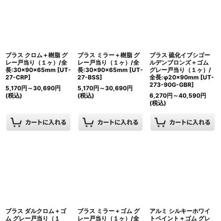
ブラス クロム＋樹脂 グ
ブラス ミラー＋樹脂 グ
ブラス 硫化イブシゴー
レー戸当り（１ヶ）/全
レー戸当り（１ヶ）/全
ルデンブロンズ＋ゴム
長:30×90×65mm
[
UT-
長:30×90×65mm
[
UT-
グレー戸当り（１ヶ）/
27-CRP
]
27-BSS
]
全長:φ20×90mm
[
UT-
273-90G-GBR
]
5,170
円
～30,690
円
5,170
円
～30,690
円
(税込)
(税込)
6,270
円
～40,590
円
(税込)
ブラス ダルクロム＋ゴ
ブラス ミラー＋ゴム グ
アルミ シルキーホワイ
ム グレー戸当り（１
レー戸当り（１ヶ）/全
トペイント＋ゴム グレ