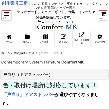
創作家具工房
いろんな家具インテリア、変化するライフスタイル、シ
ステム壁面収納オーダー家具
テレビボード、チェア、ギフト、金具、インテリア
関係を販売しています。
メニュー
カート
サポート会社概
ホーム
カテゴリ
ご利用案内
店長日記
その他情報
要
ホーム
>
建築資材
>
戸当り（ドアストッパー）
Contemporary System Furniture
ComfortMK
戸当り（ドアストッパー）
色・取付け場所に対応しています！
「戸当り」ドアストッパー
が選びやすくなりまし
た。