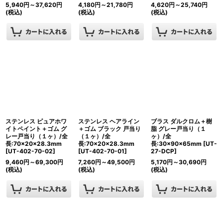
5,940
円
～37,620
円
4,180
円
～21,780
円
4,620
円
～25,740
円
(税込)
(税込)
(税込)
ステンレス ピュアホワ
ステンレス ヘアライン
ブラス ダルクロム＋樹
イトペイント＋ゴム グ
＋ゴム ブラック 戸当り
脂 グレー戸当り（１
レー戸当り（１ヶ）/全
（１ヶ）/全
ヶ）/全
長:70×20×28.3mm
長:70×20×28.3mm
長:30×90×65mm
[
UT-
[
UT-402-70-02
]
[
UT-402-70-01
]
27-DCP
]
9,460
円
～69,300
円
7,260
円
～49,500
円
5,170
円
～30,690
円
(税込)
(税込)
(税込)