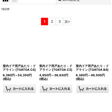
閉じる
160
件
表示数
:
1
2
3
次
»
並び順
:
絞り込む
室内ドア用戸あたり：ド
室内ドア用戸あたり：ド
室内ドア用戸あたり：ド
アライン
[
TOATOA C4
]
アライン
[
TOATOA C3
]
アライン
[
TOATOA B4
]
6,380
円
～54,350
円
4,950
円
～36,630
円
6,380
円
～49,500
円
(税込)
(税込)
(税込)