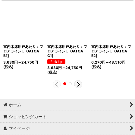
室内木床用戸あたり：フ
室内木床用戸あたり：フ
室内木床用戸あたり：フ
ロアライン
[
TOATOA
ロアライン
[
TOATOA
ロアライン
[
TOATOA
B1
]
C1
]
E2
]
3,630
円
～24,750
円
6,270
円
～48,510
円
(税込)
(税込)
3,630
円
～24,750
円
(税込)
ホーム
ショッピングカート
マイページ