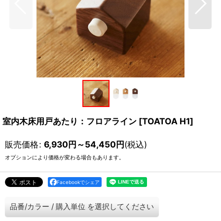
室内木床用戸あたり：フロアライン
[
TOATOA H1
]
販売価格
:
6,930
円
～54,450
円
(税込)
オプションにより価格が変わる場合もあります。
Facebookでシェア
品番/カラー
/
購入単位
を選択してください