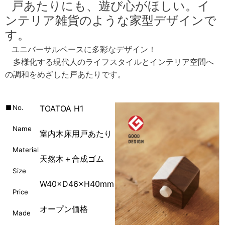
戸あたりにも、遊び心がほしい。イ
ンテリア雑貨のような家型デザインで
す。
ユニバーサルベースに多彩なデザイン！
多様化する現代人のライフスタイルとインテリア空間へ
の調和をめざした戸あたりです。
■
No.
TOATOA H1
Name
室内木床用戸あたり
Material
天然木＋合成ゴム
Size
W40×D46×H40mm
Price
オープン価格
Made