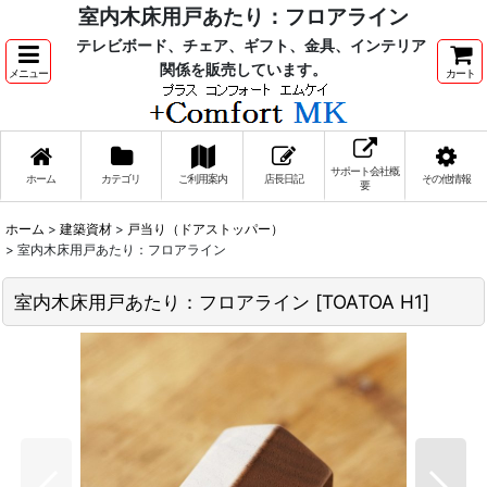
室内木床用戸あたり：フロアライン
テレビボード、チェア、ギフト、金具、インテリア
関係を販売しています。
メニュー
カート
サポート会社概
ホーム
カテゴリ
ご利用案内
店長日記
その他情報
要
ホーム
>
建築資材
>
戸当り（ドアストッパー）
>
室内木床用戸あたり：フロアライン
室内木床用戸あたり：フロアライン
[
TOATOA H1
]