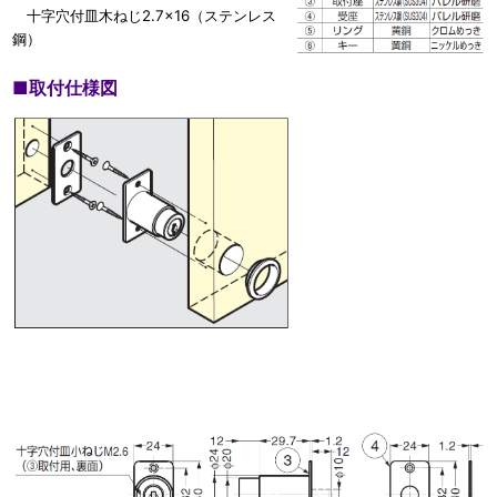
十字穴付皿木ねじ2.7×16（ステンレス
鋼）
■
取付仕様図