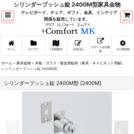
シリンダープッシュ錠 2400M型家具金物
テレビボード、チェア、ギフト、金具、インテリア
関係を販売しています。
メニュー
カート
サポート会社概
ホーム
カテゴリ
ご利用案内
店長日記
その他情報
要
ホーム
>
家具金物
>
木板・ガラス・板金用錠前（家具・キャビネット用鍵）
>
シリンダープッシュ錠 2400M型
シリンダープッシュ錠 2400M型
[
2400M
]