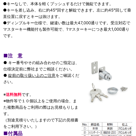
●キーなしで、本体を軽くプッシュするだけで施錠できます。
●キーを差し込み、右に約45°回すと解錠できます。左に約45°回して垂
直位置に戻すとキーは抜けます。
●ディンプルキー仕様で、鍵違い数は最大47,000通りです。受注対応で
マスターキー機能付も製作可能で、1マスターキーにつき最大1,000通り
です。
■
注 意
● キー番号やその組み合わせのご指定は、
仕様決定前に弊社までご相談ください。
●
錠前の取り扱い上のご注意
をご確認くだ
さい。
※
送料無料
です。
※物件等で１０個以上をご使用の場合、ま
た複数商品をご利用の際はお見積もりしま
す。
（別途見積りいたしますので下記の見積書
をご利用下さい。）
■
付属品