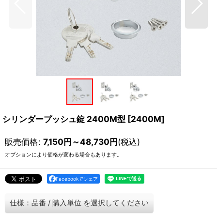
シリンダープッシュ錠 2400M型
[
2400M
]
販売価格
:
7,150
円
～48,730
円
(税込)
オプションにより価格が変わる場合もあります。
Facebookでシェア
仕様：品番
/
購入単位
を選択してください