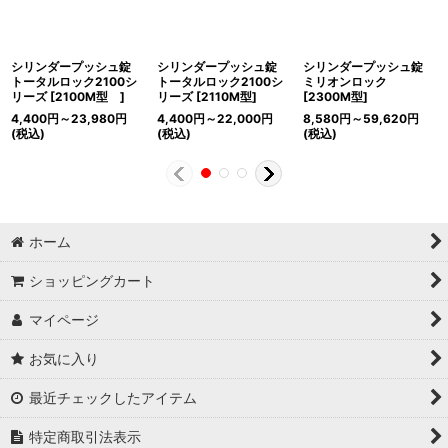
シリンダープッシュ錠
シリンダープッシュ錠
シリンダープッシュ錠
トータルロック2100シ
トータルロック2100シ
ミリオンロック
リーズ
[
2100M型
]
リーズ
[
2110M型
]
[
2300M型
]
4,400
円
～23,980
円
4,400
円
～22,000
円
8,580
円
～59,620
円
(税込)
(税込)
(税込)
ホーム
ショッピングカート
マイページ
お気に入り
最近チェックしたアイテム
特定商取引法表示