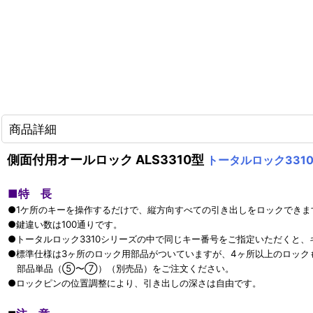
商品詳細
側面付用オールロック ALS3310型
トータルロック331
■
特 長
●1ケ所のキーを操作するだけで、縦方向すべての引き出しをロックできま
●鍵違い数は100通りです。
●トータルロック3310シリーズの中で同じキー番号をご指定いただくと
●標準仕様は3ヶ所のロック用部品がついていますが、4ヶ所以上のロック
部品単品（⑤〜⑦）（別売品）をご注文ください。
●ロックピンの位置調整により、引き出しの深さは自由です。