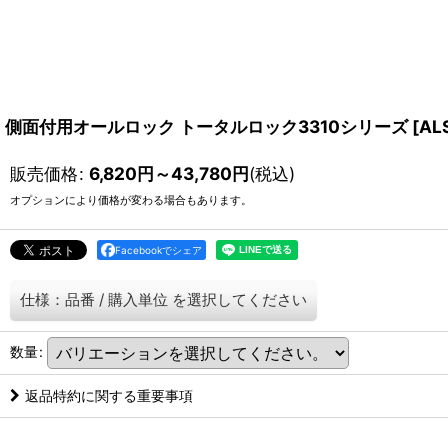
側面付用オールロック トータルロック3310シリーズ
[
AL
販売価格
:
6,820
円
～43,780
円
(税込)
オプションにより価格が変わる場合もあります。
Facebookでシェア
仕様：品番
/
購入単位
を選択してください
数量
:
返品特約に関する重要事項