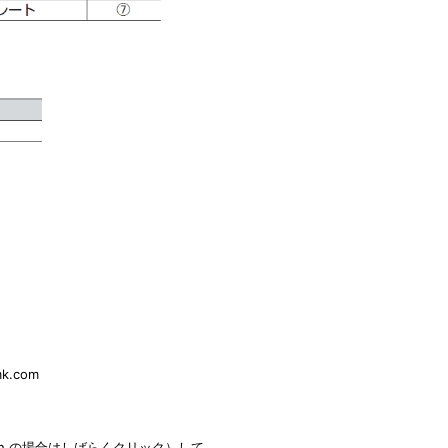
、
mk.com
sh の場合はしばらくクリック）して、