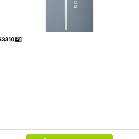
S3310型
]