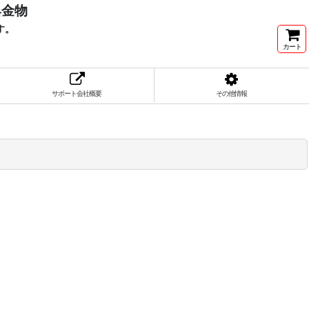
具金物
す。
カート
サポート会社概要
その他情報