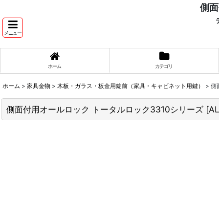
側面
テ
メニュー
ホーム
カテゴリ
ホーム
>
家具金物
>
木板・ガラス・板金用錠前（家具・キャビネット用鍵）
>
側
側面付用オールロック トータルロック3310シリーズ
[
A