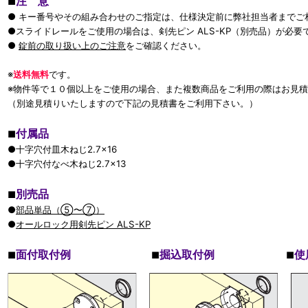
注 意
■
● キー番号やその組み合わせのご指定は、仕様決定前に弊社担当者までご
●スライドレールをご使用の場合は、剣先ピン ALS-KP（別売品）が必要
●
錠前の取り扱い上のご注意
をご確認ください。
※
送料無料
です。
※物件等で１０個以上をご使用の場合、また複数商品をご利用の際はお見
（別途見積りいたしますので下記の見積書をご利用下さい。）
付属品
■
●十字穴付皿木ねじ2.7×16
●十字穴付なべ木ねじ2.7×13
別売品
■
●
部品単品（⑤〜⑦）
●
オールロック用剣先ピン ALS-KP
面付取付例
掘込取付例
使
■
■
■