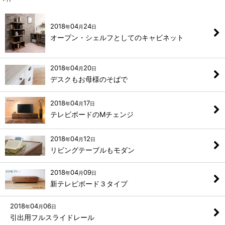
2018
04
24
年
月
日
オープン・シェルフとしてのキャビネット
2018
04
20
年
月
日
デスクもお母様のそばで
2018
04
17
年
月
日
テレビボードのMチェンジ
2018
04
12
年
月
日
リビングテーブルもモダン
2018
04
09
年
月
日
新テレビボード３タイプ
2018
04
06
年
月
日
引出用フルスライドレール