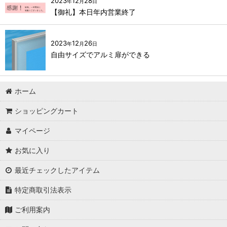
2023
12
28
年
月
日
【御礼】本日年内営業終了
2023
12
26
年
月
日
自由サイズでアルミ扉ができる
ホーム
ショッピングカート
マイページ
お気に入り
最近チェックしたアイテム
特定商取引法表示
ご利用案内