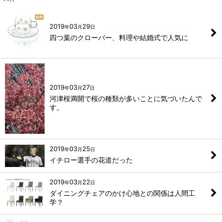
2019
03
29
年
月
日
四つ葉のクローバー、料理や結婚式で人気に
2019
03
27
年
月
日
河津桜満開で桜の種類が多いことに気づいたんで
す。
2019
03
25
年
月
日
イチロー選手の花道だった
2019
03
22
年
月
日
ダイニングチェアのかけ心地との関係は人間工
学？