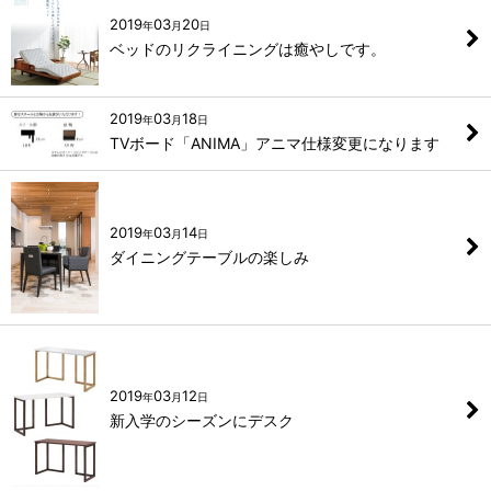
2019
03
20
年
月
日
ベッドのリクライニングは癒やしです。
2019
03
18
年
月
日
TVボード「ANIMA」アニマ仕様変更になります
2019
03
14
年
月
日
ダイニングテーブルの楽しみ
2019
03
12
年
月
日
新入学のシーズンにデスク