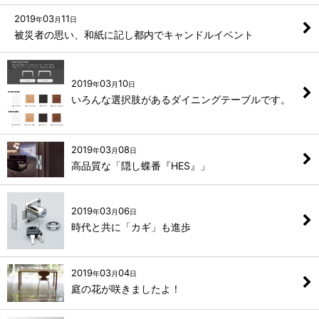
2019
03
11
年
月
日
被災者の思い、和紙に記し都内でキャンドルイベント
2019
03
10
年
月
日
いろんな選択肢があるダイニングテーブルです。
2019
03
08
年
月
日
高品質な「隠し蝶番『HES』」
2019
03
06
年
月
日
時代と共に「カギ」も進歩
2019
03
04
年
月
日
庭の花が咲きましたよ！