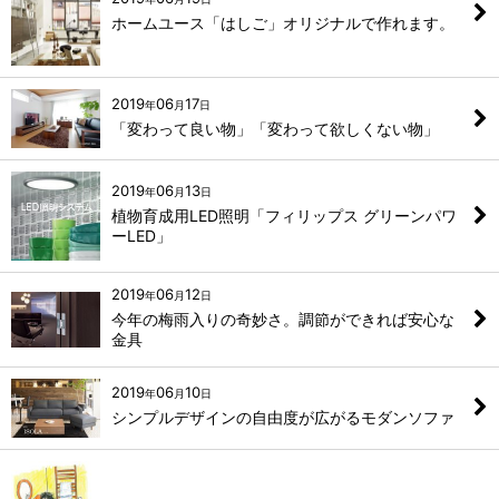
ホームユース「はしご」オリジナルで作れます。
2019
06
17
年
月
日
「変わって良い物」「変わって欲しくない物」
2019
06
13
年
月
日
植物育成用LED照明「フィリップス グリーンパワ
ーLED」
2019
06
12
年
月
日
今年の梅雨入りの奇妙さ。調節ができれば安心な
金具
2019
06
10
年
月
日
シンプルデザインの自由度が広がるモダンソファ