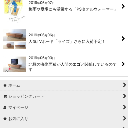
2019
06
07
年
月
日
梅雨や夏場にも活躍する「PSタオルウォーマー」
2019
06
06
年
月
日
人気TVボード「ライズ」さらに入荷予定！
2019
06
03
年
月
日
北極の海氷面積が人間のエゴと関係しているので
す
ホーム
ショッピングカート
マイページ
お気に入り