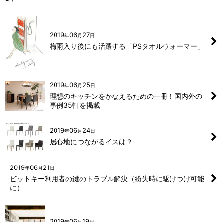
2019
06
27
年
月
日
梅雨入り後にも活躍する「PSタオルウォーマー」
2019
06
25
年
月
日
理想のキッチンをかなえるための一冊！国内外の
事例35軒を掲載
2019
06
24
年
月
日
居心地につながるイスは？
2019
06
21
年
月
日
ビットキー利用者の鍵のトラブル解決（紛失時に駆けつけ可能
に）
2019
06
19
年
月
日