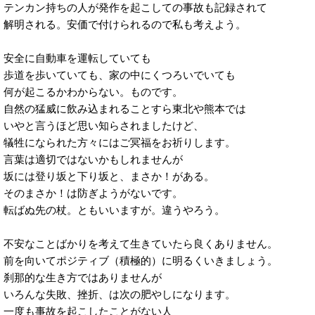
テンカン持ちの人が発作を起こしての事故も記録されて
解明される。安価で付けられるので私も考えよう。
安全に自動車を運転していても
歩道を歩いていても、家の中にくつろいでいても
何が起こるかわからない。ものです。
自然の猛威に飲み込まれることすら東北や熊本では
いやと言うほど思い知らされましたけど、
犠牲になられた方々にはご冥福をお祈りします。
言葉は適切ではないかもしれませんが
坂には登り坂と下り坂と、まさか！がある。
そのまさか！は防ぎようがないです。
転ばぬ先の杖。ともいいますが。違うやろう。
不安なことばかりを考えて生きていたら良くありません。
前を向いてポジティブ（積極的）に明るくいきましょう。
刹那的な生き方ではありませんが
いろんな失敗、挫折、は次の肥やしになります。
一度も事故を起こしたことがない人