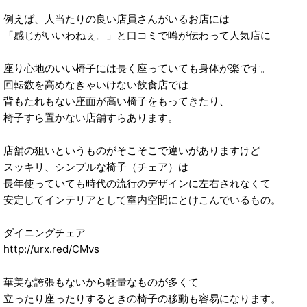
例えば、人当たりの良い店員さんがいるお店には
「感じがいいわねぇ。」と口コミで噂が伝わって人気店に
座り心地のいい椅子には長く座っていても身体が楽です。
回転数を高めなきゃいけない飲食店では
背もたれもない座面が高い椅子をもってきたり、
椅子すら置かない店舗すらあります。
店舗の狙いというものがそこそこで違いがありますけど
スッキリ、シンプルな椅子（チェア）は
長年使っていても時代の流行のデザインに左右されなくて
安定してインテリアとして室内空間にとけこんでいるもの。
ダイニングチェア
http://urx.red/CMvs
華美な誇張もないから軽量なものが多くて
立ったり座ったりするときの椅子の移動も容易になります。