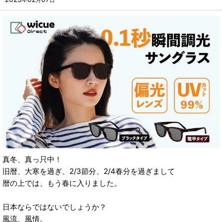
年
月
日
真冬、真っ只中！
旧暦、大寒を過ぎ、2/3節分、2/4春分を過ぎまして
暦の上では、もう春に入りました。
日本ならではないでしょうか？
風流、風情。